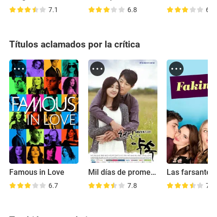
7.1
6.8
6.7
Títulos aclamados por la crítica
Famous in Love
Mil días de promesas
Las farsantes
6.7
7.8
7.3