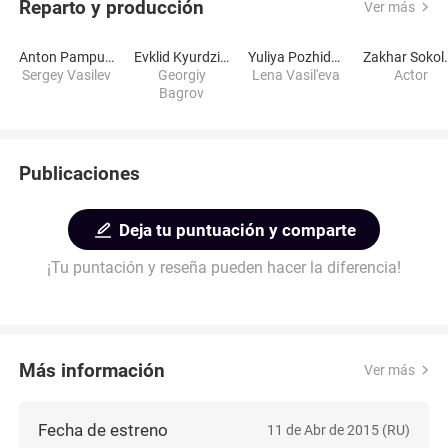
Reparto y producción
Ver más
Anton Pampushnyy
Evklid Kyurdzidis
Yuliya Pozhidaeva
Zakhar
Sergey Vasilev
Georgiy
Lena Vasil'eva
Actor
Bagrov
Publicaciones
Deja tu puntuación y comparte
¡Tu puntación y reseña pueden hacer la diferencia!
Más información
Ver más
Fecha de estreno
11 de Abr de 2015 (RU)