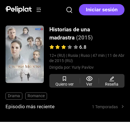
Iniciar sesión
Historias de una
madrastra
(2015)
6.8
12+ (RU) |
Rusia |
Ruso |
47 min |
11 de Abr
de 2015 (RU)
Dirigida por:
Yuriy Pavlov
Quiero ver
Ver
Reseña
Drama
Romance
Episodio más reciente
1 Temporadas