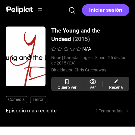
Iniciar sesión
The Young and the
Undead
(2015)
N/A
None |
Canadá |
Inglés |
3 min |
25 de Jun
de 2015 (CA)
Dirigida por:
Chris Greenaway
Quiero ver
Ver
Reseña
Comedia
Terror
Episodio más reciente
1 Temporadas