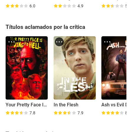
6.0
4.9
5.4
Títulos aclamados por la crítica
Your Pretty Face Is Going to Hell
In the Flesh
Ash vs Evil De
7.8
7.9
8.4