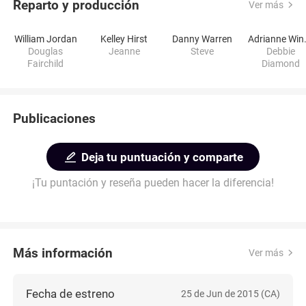
Reparto y producción
Ver más
William Jordan
Kelley Hirst
Danny Warren
Adria
Douglas
Jeanne
Steve
Debbie
Fairchild
Diamond
Publicaciones
Deja tu puntuación y comparte
¡Tu puntación y reseña pueden hacer la diferencia!
Más información
Ver más
Fecha de estreno
25 de Jun de 2015 (CA)