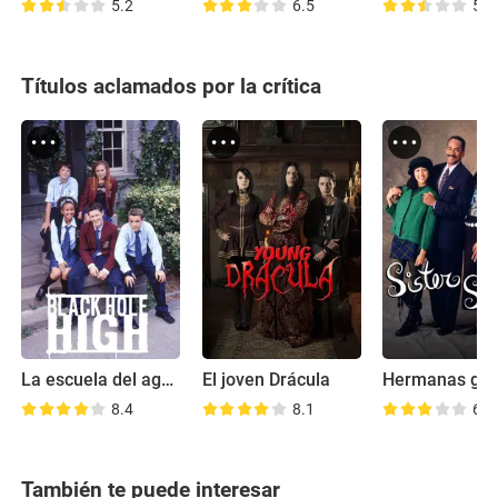
5.2
6.5
5.8
Títulos aclamados por la crítica
La escuela del agujero negro
El joven Drácula
Hermanas ge
8.4
8.1
6.4
También te puede interesar