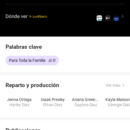
Dónde ver
Palabras clave
Para Toda la Familia
0
Reparto y producción
Ver más
Jenna Ortega
Isaak Presley
Ariana Greenblatt
K
Harley Diaz
Ethan Diaz
Daphne Diaz
Georgie Dia