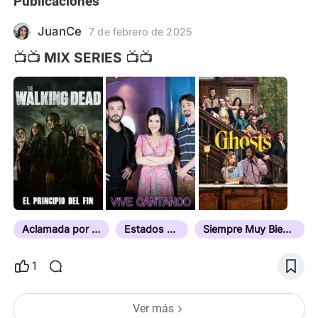
Publicaciones
JuanCe
7 de febrero de 2025
📺📺 MIX SERIES 📺📺
Aclamada por la Crítica
Estados Unidos
Siempre Muy Bien Valorada
1
Ver más