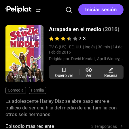
Iniciar sesión
Atrapada en el medio
(2016)
7.3
TV-G (US) |
EE. UU. |
Inglés |
30 min |
14 de
Feb de 2016
Dirigida por:
David Kendall,
Aprill Winney,
Victo
Quiero ver
Ver
Reseña
Ver tráiler
Comedia
Familia
La adolescente Harley Diaz se abre paso entre el
bullicio de ser una hija del medio de una familia con
otros seis hermanos.
Episodio más reciente
3 Temporadas