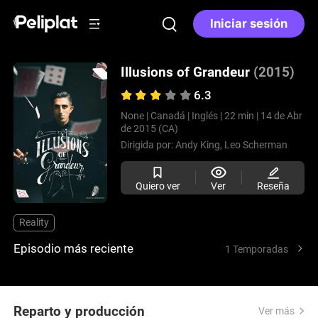
Iniciar sesión
Illusions of Grandeur
(2015)
6.3
None |
Canadá |
Inglés |
22 min |
14 de Abr
de 2015 (CA)
Dirigida por:
Andy King,
Leo Scherman
Quiero ver
Ver
Reseña
Reality
Episodio más reciente
1 Temporadas
Reparto y producción
Ver más