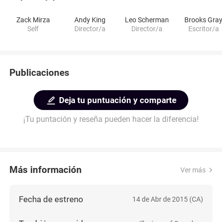
Zack Mirza
Andy King
Leo Scherman
Brooks Gra
Self
Director/a
Director/a
Escritor/a
Publicaciones
Deja tu puntuación y comparte
¡Tu puntación y reseña pueden hacer la diferencia!
Más información
Ver más
Fecha de estreno
14 de Abr de 2015 (CA)