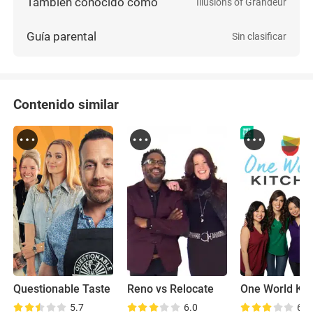
También conocido como
Illusions of Grandeur
Guía parental
Sin clasificar
Contenido similar
Questionable Taste
Reno vs Relocate
One World Kit
5.7
6.0
6.6