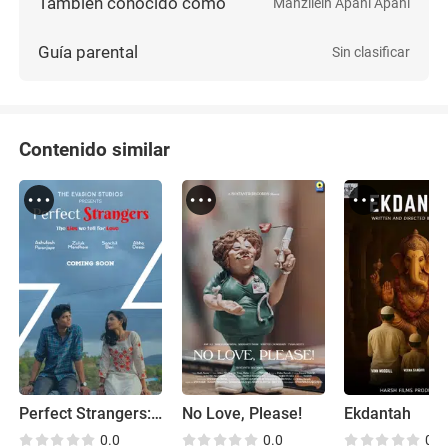
También conocido como
Manzilein Apani Apani
Guía parental
Sin clasificar
Contenido similar
Perfect Strangers: The Lies We Tell for Love
No Love, Please!
Ekdantah
0.0
0.0
0.0