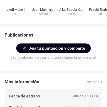
Jyoti Mukerji
Jyoti Mukherjee
Alka Badola Kaushal
Prachi Sha
Shruti
Shruti
Smriti
Priya
Publicaciones
Deja tu puntuación y comparte
¡Tu puntación y reseña pueden hacer la diferencia!
Más información
Ver más
Fecha de estreno
Jun de 2001 (IN)