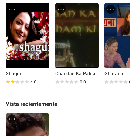
Shagun
Chandan Ka Palna Resham Ki Dori
Gharana
4.0
0.0
0.0
Vista recientemente