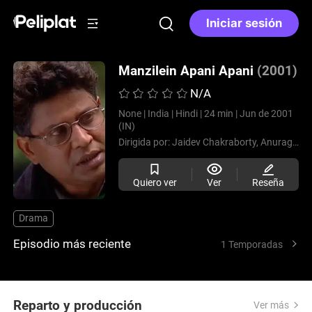
Iniciar sesión
Manzilein Apani Apani
(2001)
N/A
None |
India |
Hindi |
24 min |
Jun de 2001
(IN)
Dirigida por:
Jaidev Chakraborty,
Anurag Basu
Quiero ver
Ver
Reseña
Drama
Episodio más reciente
1 Temporadas
Reparto y producción
Ver más