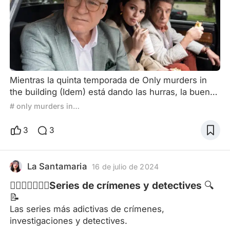
Mientras la quinta temporada de Only murders in
the building (Idem) está dando las hurras, la buena
noticia es que la serie protagonizada por Steve
# only murders in the building
Martin, Martin Short y Selena Gomez ya tiene nueva
temporada confirmada. Y es una buena noticia a
3
3
pesar de que el nivel de la serie ha caído un poco
en las últimas temporadas, básicamente porque
esta creación del propio Martin junto a John
La Santamaria
16 de julio de 2024
Hoffman se h
🕵🏻‍♀️🕵🏽🕵‍♂️Series de crímenes y detectives 🔍
📝
Las series más adictivas de crímenes,
investigaciones y detectives.