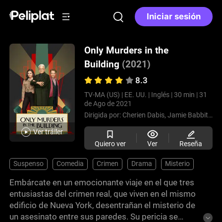
Iniciar sesión
Only Murders in the
Building
(2021)
8.3
TV-MA (US) |
EE. UU. |
Inglés |
30 min |
31
de Ago de 2021
Dirigida por:
Cherien Dabis,
Jamie Babbit,
Jo
Ver tráiler
Quiero ver
Ver
Reseña
Suspenso
Comedia
Crimen
Drama
Misterio
Embárcate en un emocionante viaje en el que tres
entusiastas del crimen real, que viven en el mismo
edificio de Nueva York, desentrañan el misterio de
un asesinato entre sus paredes. Su pericia se