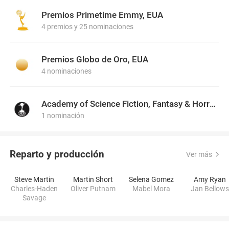
Premios Primetime Emmy, EUA
4 premios y 25 nominaciones
Premios Globo de Oro, EUA
4 nominaciones
Academy of Science Fiction, Fantasy & Horror Films, USA
1 nominación
Reparto y producción
Ver más
Steve Martin
Martin Short
Selena Gomez
Amy Ryan
Charles-Haden
Oliver Putnam
Mabel Mora
Jan Bellow
Savage