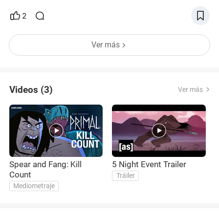
2
Ver más
Videos (3)
Ver más
Spear and Fang: Kill
5 Night Event Trailer
T
Count
Tráiler
Mediometraje