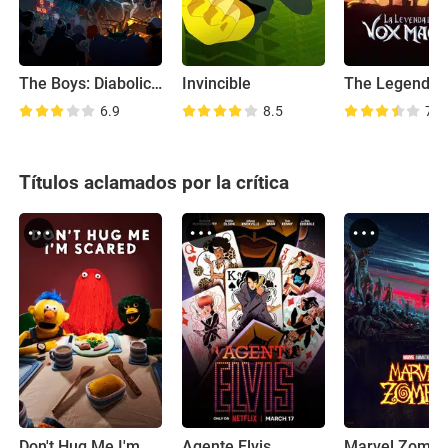
The Boys: Diabolical
Invincible
6.9
8.5
7.9
Títulos aclamados por la crítica
Don't Hug Me I'm Scared
Agente Elvis
Marvel Zombi