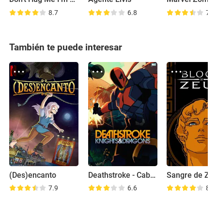
8.7
6.8
7.4
También te puede interesar
(Des)encanto
Deathstroke - Caballeros y Dragones
Sangre de Ze
7.9
6.6
8.0