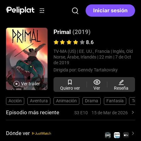
Iniciar sesión
Primal
(2019)
8.6
TV-MA (US) |
EE. UU., Francia |
Inglés, Old
Norse, Árabe, Irlandés |
22 min |
7 de Oct
de 2019
Dirigida por:
Genndy Tartakovsky
Ver tráiler
Quiero ver
Ver
Reseña
Acción
Aventura
Animación
Drama
Fantasía
Terr
Episodio más reciente
S3 E10
15 de Mar de 2026
Dónde ver