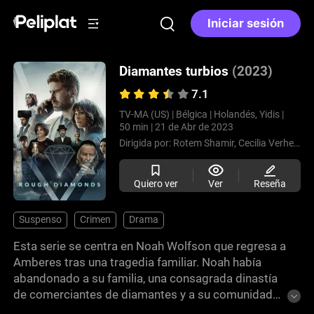
Iniciar sesión
Diamantes turbios
(2023)
7.1
TV-MA (US) |
Bélgica |
Holandés, Yidis |
50 min |
21 de Abr de 2023
Dirigida por:
Rotem Shamir,
Cecilia Verheyden
Quiero ver
Ver
Reseña
Suspenso
Crimen
Drama
Esta serie se centra en Noah Wolfson que regresa a
Amberes tras una tragedia familiar. Noah había
abandonado a su familia, una consagrada dinastía
de comerciantes de diamantes y a su comunidad
judío-ortodoxa para vivir una vida aparte en