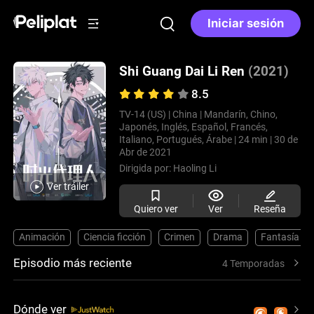
Iniciar sesión
Shi Guang Dai Li Ren
(2021)
8.5
TV-14 (US) |
China |
Mandarín, Chino,
Japonés, Inglés, Español, Francés,
Italiano, Portugués, Árabe |
24 min |
30 de
Abr de 2021
Dirigida por:
Haoling Li
Ver tráiler
Quiero ver
Ver
Reseña
Animación
Ciencia ficción
Crimen
Drama
Fantasía
Episodio más reciente
4 Temporadas
Dónde ver