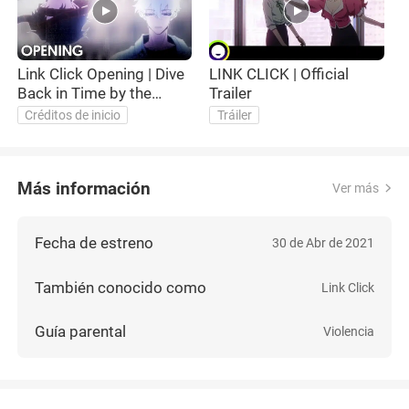
Link Click Opening | Dive
LINK CLICK | Official
Back in Time by the
Trailer
JAWS
Créditos de inicio
Tráiler
Más información
Ver más
Fecha de estreno
30 de Abr de 2021
También conocido como
Link Click
Guía parental
Violencia