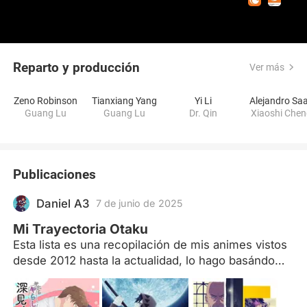
Reparto y producción
Ver más
Zeno Robinson
Tianxiang Yang
Yi Li
Alejandro Sa
Guang Lu
Guang Lu
Dr. Qin
Xiaoshi Che
Publicaciones
Daniel A3
7 de junio de 2025
Mi Trayectoria Otaku
Esta lista es una recopilación de mis animes vistos
desde 2012 hasta la actualidad, lo hago basándome
completamente en mis gustos