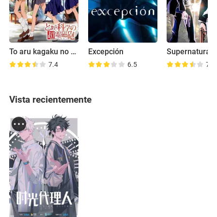
To aru kagaku no rêrugan
Excepción
7.4
6.5
7.3
Vista recientemente