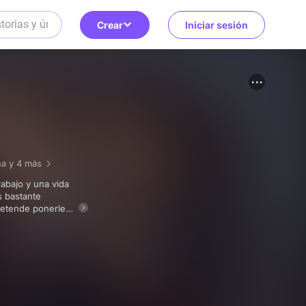
Crear
Iniciar sesión
na
y 4 más
s bastante
pretende ponerle
 y pretende darle