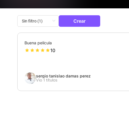
Crear
Buena película
10
sergio tanislao damas perez
Vio 1 títulos