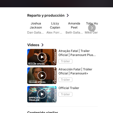
Reparto y producción
Joshua
Lizzy
Amanda
Toby Huss
Br
Jackson
Caplan
Peet
Goo
Dan Gallagher
Alex Forrest
Beth Gallagher
Mike Gerard
Videos
Atração Fatal | Trailer
Oficial | Paramount Plus
Brasil
Tráiler
Atracción Fatal | Tráiler
Oficial | Paramount+
Tráiler
Official Trailer
Tráiler
Contenido similar