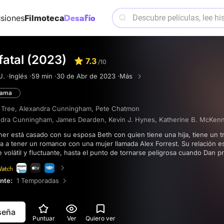
siones
Filmoteca
fatal (2023)
7.3
/10
. ·
Inglés ·
59 min ·
30 de Abr de 2023 ·
Más
rama
 Tree
,
Alexandra Cunningham
,
Pete Chatmon
ndra Cunningham
,
James Dearden
,
Kevin J. Hynes
,
Katherine B. McKen
a a tener un romance con una mujer llamada Alex Forrest. Su relación e
volátil y fluctuante, hasta el punto de tornarse peligrosa cuando Dan 
se niega a aceptarlo. La serie se basa en la emblemática película de 1987
reactualizando algunas de sus premisas.
ente:
1 Temporadas
eseña
Puntuar
Ver
Quiero ver