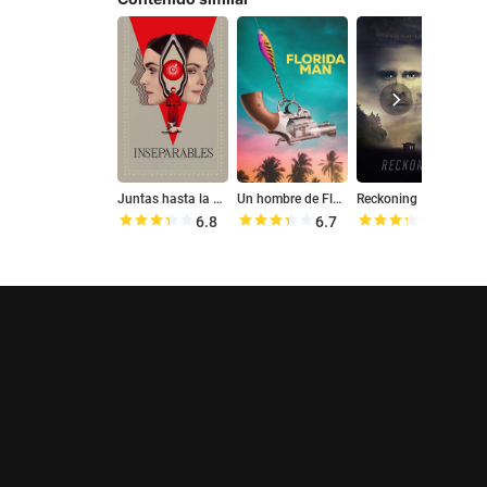
Juntas hasta la muerte
Un hombre de Florida
Reckoning
6.8
6.7
6.6