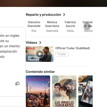
Reparto y producción
Giacomo
Monica
Fabrizia
Gabriele
Fran
Gianniotti
Guerritore
Sacchi
Stella
Del G
Elia
Gabriella
Delia
Mattia
Ni
ón en inglés 
de su 
Videos
n un intento 
Official Trailer [Subtitled]
adaptación 
Tráiler
ndo
Contenido similar