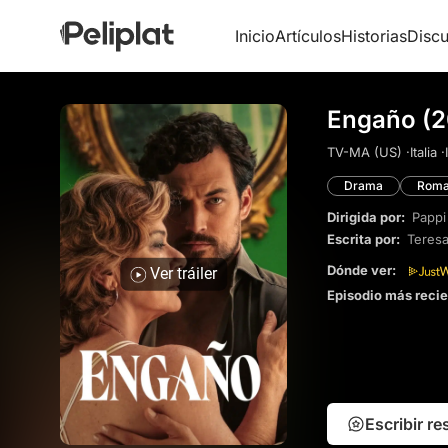
Inicio
Artículos
Historias
Discu
Engaño (
TV-MA (US) ·
Italia ·
Drama
Roma
Dirigida por:
Pappi
Escrita por:
Teresa
Dónde ver:
Ver tráiler
Episodio más reci
Escribir r