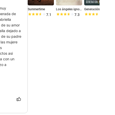
muy 
Summertime
Los ángeles ignorantes
Generación 56k
S
nerada de 
7.1
7.3
7.3
riella 
 de su amor 
lla dejado a 
 de su padre 
 las mujere 
s 
tos asi 
 con un  
o a 