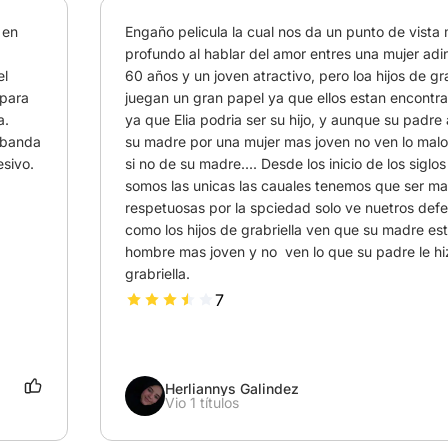
en 
Engaño pelicula la cual nos da un punto de vista 
profundo al hablar del amor entres una mujer adi
l 
60 años y un joven atractivo, pero loa hijos de grab
para 
juegan un gran papel ya que ellos estan encontra
. 
ya que Elia podria ser su hijo, y aunque su padre a
 banda 
su madre por una mujer mas joven no ven lo malo
esivo.
si no de su madre.... Desde los inicio de los siglos
somos las unicas las cauales tenemos que ser ma
respetuosas por la spciedad solo ve nuetros defec
como los hijos de grabriella ven que su madre esta
hombre mas joven y no  ven lo que su padre le hiz
grabriella.
7
Herliannys Galindez
Vio 1 títulos