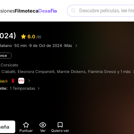
siones
Filmoteca
2024)
6.0
/10
Italiano ·
50 min ·
9 de Oct de 2024 ·
Más
nce
 Corsicato
 Ciabatti
,
Eleonora Cimpanelli
,
Marnie Dickens
,
Flaminia Gressi
y 1 más
ente:
1 Temporadas
eseña
Puntuar
Ver
Quiero ver