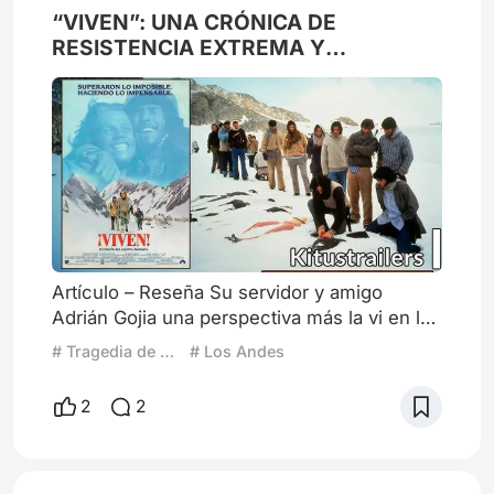
“VIVEN”: UNA CRÓNICA DE
RESISTENCIA EXTREMA Y
HUMANIDAD DESNUDA
Artículo – Reseña Su servidor y amigo
Adrián Gojia una perspectiva más la vi en la
filmoteca y me la ejecute(vi) … Pocas
# Tragedia de Los Andes
# Los Andes
películas logran transformar una tragedia
real en una experiencia cinematográfica
2
2
capaz de provocar reflexión, incomodidad,
esperanza y una inquebrantable sensación
de empatía. Viven (1993), dirigida por Frank