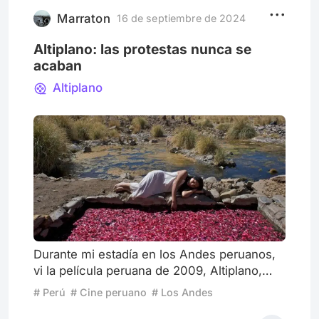
Marshall, es precisamente una de esas
obras que no se limitan a narra
Marraton
16 de septiembre de 2024
Altiplano: las protestas nunca se
acaban
Altiplano
Durante mi estadía en los Andes peruanos,
vi la película peruana de 2009, Altiplano,
que entrelaza de manera excepcional
# Perú
# Cine peruano
# Los Andes
elementos que moldean el alma