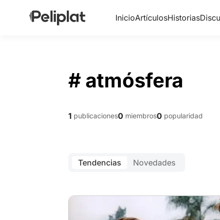
Inicio
Artículos
Historias
Discu
# atmósfera
1
0
0
publicaciones
miembros
popularidad
Tendencias
Novedades