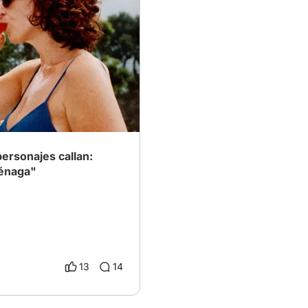
personajes callan:
iénaga"
13
14