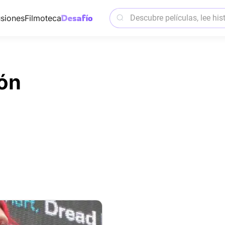
siones
Filmoteca
ón