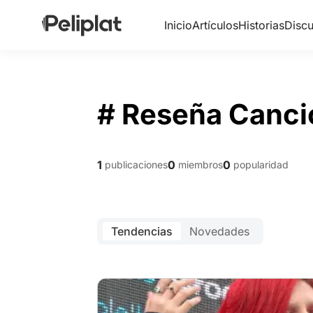
Inicio
Artículos
Historias
Discu
# Reseña Canci
1
0
0
publicaciones
miembros
popularidad
Tendencias
Novedades