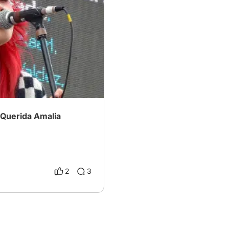
 Bruses
 Querida Amalia
2
3