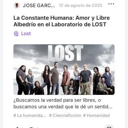
nosotros es extraordinario. Desde hace 3
JOSE GARCIAL
12 de agosto de 2025
años conviven con Superman y hace
La Constante Humana: Amor y Libre
Albedrío en el Laboratorio de LOST
Lost
¿Buscamos la verdad para ser libres, o
buscamos una verdad que le dé un sentido
a nuestra prisión? La ciencia ficción, en su
# La humanidad según la ciencia ficción
# Cienciaficcion
# Humanidad
forma más pura, no es un género de
predicción, sino de disección. Utiliza lo