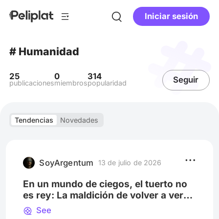
Iniciar sesión
# Humanidad
25
0
314
Seguir
publicaciones
miembros
popularidad
Tendencias
Novedades
SoyArgentum
13 de julio de 2026
En un mundo de ciegos, el tuerto no
es rey: La maldición de volver a ver
en See
See