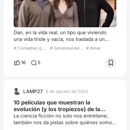
Dan, en la vida real, un tipo que viviendo
una vida triste y vacía, nos traslada a un
mundo de sentimientos y nos da un reflejo
# Comedias que se ponen serias
# Danenlavidareal
# Amar
del amor desde distintas perspectivas: la
pareja ideal representada en sus padres, y
16
5
que casi la tuvo él, o que la tuvo, pero la
perdió tras la muerte de su esposa; el amor
de un padre por sus hijas que, en medio de
su desdicha, trata de regalarles sonrisas,
LAMP27
8 de agosto de 2025
quizás a cost
10 películas que muestran la
evolución (y los tropiezos) de la
humanidad según la ciencia ficción
La ciencia ficción no solo nos entretiene,
también nos da pistas sobre quiénes somos
y hacia dónde podríamos ir… para bien o