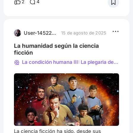
2
4
imposible como un bisturí para abrir el tejido
de la realidad y examinar lo que se esconde
dentro. Y en el panteón de estas
exploraciones, la Isla de LOST no es
meramente un escenario; es la ecuació
User-1452274159
15 de agosto de 2025
La humanidad según la ciencia
ficción
La condición humana III: La plegaria del soldado
La ciencia ficción ha sido, desde sus