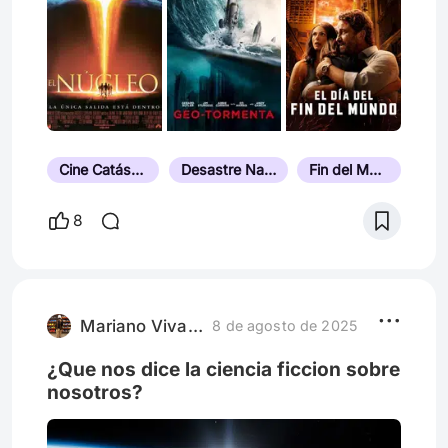
y tomar café y comer galletas ☕🍪
Cine Catástrofe
Desastre Natural
Fin del Mundo
8
Mariano Vivalda
8 de agosto de 2025
¿Que nos dice la ciencia ficcion sobre
nosotros?