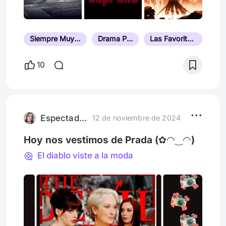
Siempre Muy Bien Valorada
Drama Psicológico
Las Favoritas del Público
10
Espectadora759
12 de noviembre de 2024
Hoy nos vestimos de Prada (✿◠‿◠)
El diablo viste a la moda