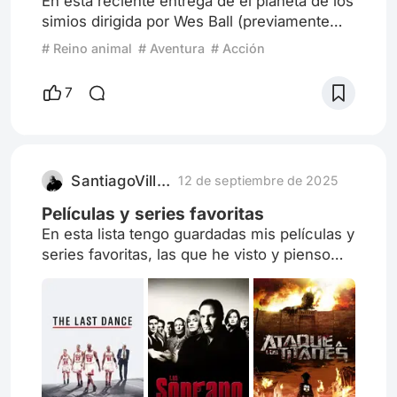
En está reciente entrega de el planeta de los
simios dirigida por Wes Ball (previamente
había dirigido la trilogía de Maze Runner)
# Reino animal
# Aventura
# Acción
cuenta los hechos que sucedieron 300
años después del fallecimiento de el líder
7
Caesar * , el esparcimiento del virus que
afectó a gran parte de la humanidad
volviéndolos primitivos como sucedió con el
Coronel en la entrega pasada El Planeta de
SantiagoVillaNBA
12 de septiembre de 2025
los Simios: La guerra y
Películas y series favoritas
En esta lista tengo guardadas mis películas y
series favoritas, las que he visto y pienso
que son de las mejores.