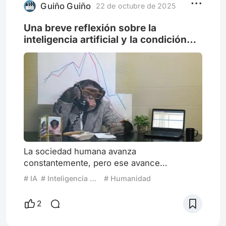
memoria y el increíble leg
Guiño Guiño
22 de octubre de 2025
Una breve reflexión sobre la
inteligencia artificial y la condición
humana.
La sociedad humana avanza
constantemente, pero ese avance
paradójicamente nos lleva hacia la debacle
# IA
# Inteligencia Artificial
# Humanidad
de la civilización que construimos en el
camino. Son evidentes las invenciones
2
nuestras que ocasionan o son señal de
retroceso, como el armamento de todo tipo,