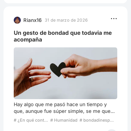
sido un camino más lucrativo:
“IntensaMente 2” (2024) o “Zootopia 2”
(2025) de Walt Disney Studios. Peor aún,
Rianx16
31 de marzo de 2026
que actualmente
Un gesto de bondad que todavia me
acompaña
Hay algo que me pasó hace un tiempo y
que, aunque fue súper simple, se me quedó
grabado mucho más de lo que pensé en
# ¿En qué contexto ocurrió?
# Humanidad
# bondadinesperada
ese momento. No fue un gran evento, ni