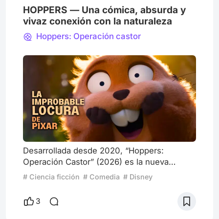
HOPPERS — Una cómica, absurda y
vivaz conexión con la naturaleza
Hoppers: Operación castor
Desarrollada desde 2020, “Hoppers:
Operación Castor” (2026) es la nueva
apuesta de Pixar Animation Studios por una
# Ciencia ficción
# Comedia
# Disney
animación original que resuene con las
audiencias de Disney y más allá. Porque
3
esta última década ha demostrado que las
secuelas de personajes emblemáticos ha