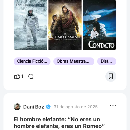
para mal. En esta lista te comparto 10
películas que, a su manera, cuentan la
historia de la humanidad: sus logros, sus
errores y sus sueños imposibles. Algunas
inspiran, otras asustan… y unas pocas
hacen las dos cosas al mismo tiempo.
Ciencia Ficción Dura
Obras Maestras de Ciencia Ficción de Hollywood
Distopía
1
Dani Boz
31 de agosto de 2025
El hombre elefante: “No eres un
hombre elefante, eres un Romeo”