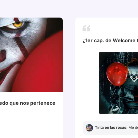
¿1er cap. de Welcome t
# ITBienvenidosADerry
# 
iedo que nos pertenece
Tinta en las rocas:
Me d