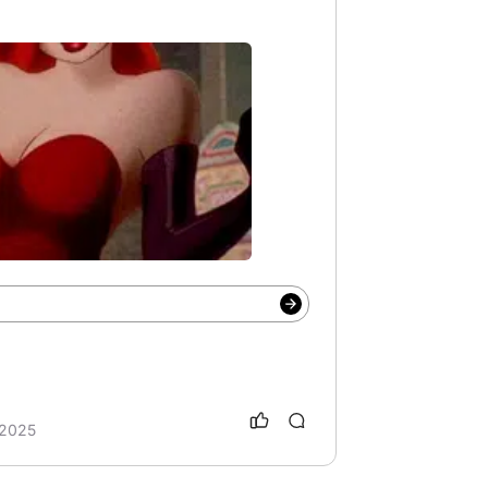
oQueParece
# ElSobreviviente
 2025