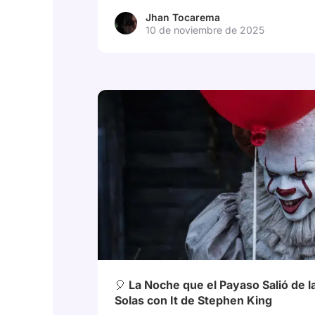
Jhan Tocarema
10 de noviembre de 2025
# Escribe tu historia: Tu experiencia más at
# ITBienvenidosADerry
🎈 La Noche que el Payaso Salió de la 
Solas con It de Stephen King