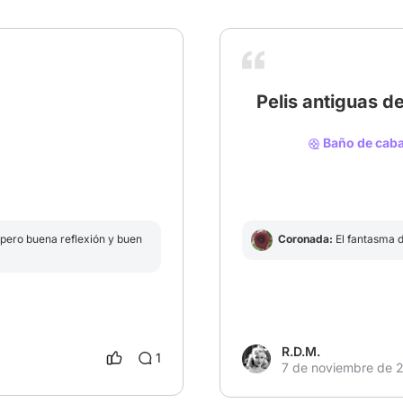
Pelis antiguas d
# ITBienvenidosADerry
# 
Baño de cabal
r pero buena reflexión y buen
Coronada:
El fantasma d
R.D.M.
1
7 de noviembre de 