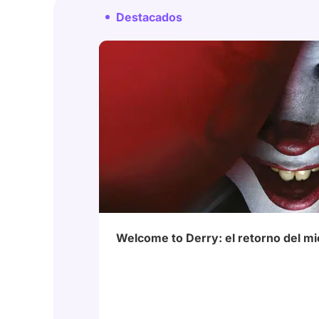
Destacados
# ITBienvenidosADerry
# Reseñas
Welcome to Derry: el retorno del m