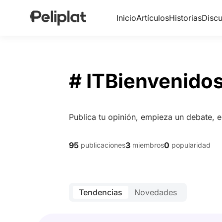
Inicio
Artículos
Historias
Discu
# ITBienvenido
Publica tu opinión, empieza un debate, 
95
3
0
publicaciones
miembros
popularidad
Tendencias
Novedades