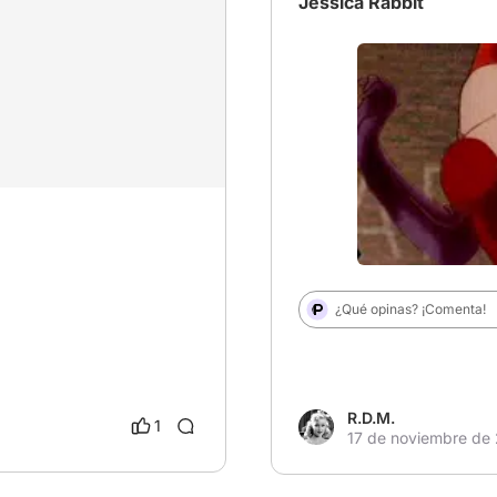
Jéssica Rabbit
# Depredador
# NadaEsL
¿Qué opinas? ¡Comenta!
R.D.M.
1
17 de noviembre de