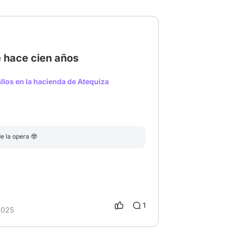
e hace cien años
Peacemaker
los en la hacienda de Atequiza
e la opera 🤓
1
2025