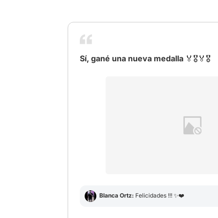
Sí, gané una nueva medalla 🏅🎖️🏅🎖️
# ITBienvenidosADerry
# Peacemaker
Blanca Ortz:
Felicidades !!! ✨❤️