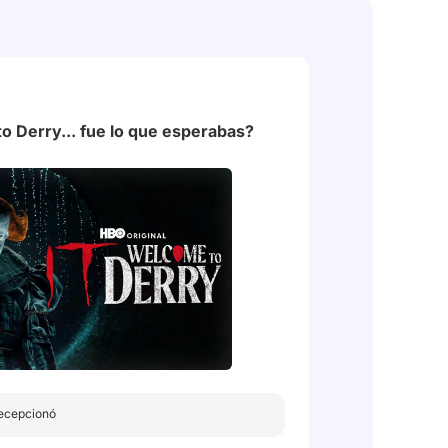
o Derry... fue lo que esperabas?
Welcome to derry
# Derry
ecepcionó