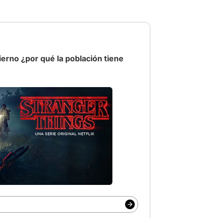
bierno ¿por qué la población tiene
ein
# WickedPorSiempre