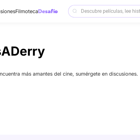
siones
Filmoteca
sADerry
encuentra más amantes del cine, sumérgete en discusiones.