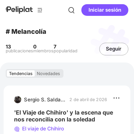
Iniciar sesión
# Melancolía
13
0
7
Seguir
publicaciones
miembros
popularidad
Tendencias
Novedades
Sergio S. Saldaña
2 de abril de 2026
'El Viaje de Chihiro' y la escena que
nos reconcilia con la soledad
El viaje de Chihiro