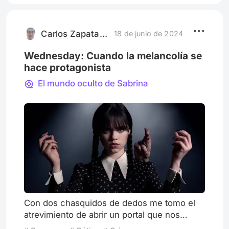
de sobrevivir Lars von Trier nos presenta las
dos caras del dolor en el cuerpo de dos
hermanas, Justine
Carlos Zapata Camacho
18 de junio de 2024
Wednesday: Cuando la melancolía se
hace protagonista
El mundo oculto de Sabrina
Con dos chasquidos de dedos me tomo el
atrevimiento de abrir un portal que nos
introducirá a un universo colmado de