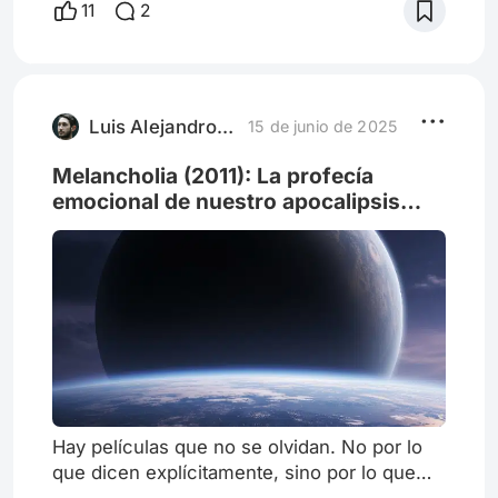
11
2
Bergman Las etiquetas nos dan tranquilidad.
Nos permiten clasificar la multiplicidad de
fenómenos de este mundo y así sentirnos
con la calma de poder controlar y
comprender mejor lo que nos rodea.
Luis Alejandro Mejía
15 de junio de 2025
Cuando ha
Melancholia (2011): La profecía
emocional de nuestro apocalipsis
silencioso.
Hay películas que no se olvidan. No por lo
que dicen explícitamente, sino por lo que