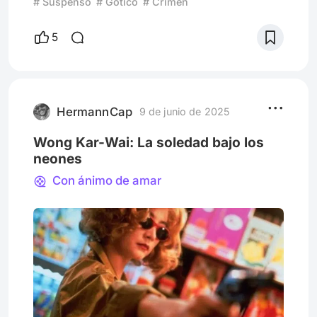
# Suspenso
# Gótico
# Crimen
palabras, todas ellas consagradas a uno de
los últimos éxitos del 2022 realizados por
5
Netflix e intitulado "Wednesday". La serie
recibió esta denominación debido a que el
rol protagónico principal de la misma recayó
en la hija menor de aquella “familia muy
normal” cuyo origen se remo
HermannCap
9 de junio de 2025
Wong Kar-Wai: La soledad bajo los
neones
Con ánimo de amar