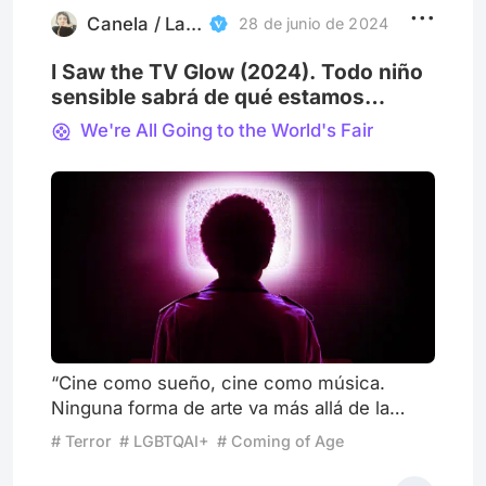
Canela / La Monstrua
28 de junio de 2024
I Saw the TV Glow (2024). Todo niño
sensible sabrá de qué estamos
hablando
We're All Going to the World's Fair
“Cine como sueño, cine como música.
Ninguna forma de arte va más allá de la
consciencia ordinaria como el cine, directo
# Terror
# LGBTQAI+
# Coming of Age
a nuestras emociones, profundo en el
cuarto crepuscular del alma”. Ingmar