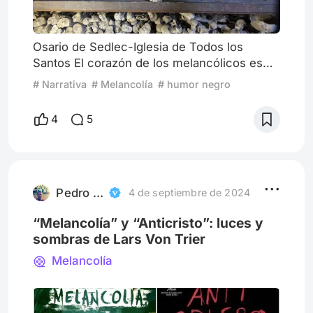
Osario de Sedlec-Iglesia de Todos los
Santos El corazón de los melancólicos es
una mar surcada por carabelas incendiadas,
# Narrativa
# Melancolía
# humor negro
capitaneadas por almirantes espectrales y
esqueléticos. Constantemente
4
5
bombardeados por ramos eléctricos que
quiebran el pecho. No sabemos qué hacer
con este corazón que bombea de día y de
noche hastío a través de las arterias. Su
enfermedad es la causante del agobio que
Pedro Irigoyen
4 de septiembre de 2024
tuesta
“Melancolía” y “Anticristo”: luces y
sombras de Lars Von Trier
Melancolía