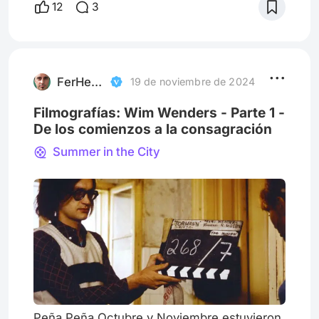
12
3
hacia la esencialidad, por eso empezaremos
por los nombres más rutilantes de la
cinematografía japonesa, y por las historias
más extraordinarias, que llamaron la
atención del mundo. La idea es enc
FerHerrera
19 de noviembre de 2024
Filmografías: Wim Wenders - Parte 1 -
De los comienzos a la consagración
Summer in the City
Peña Peña Octubre y Noviembre estuvieron