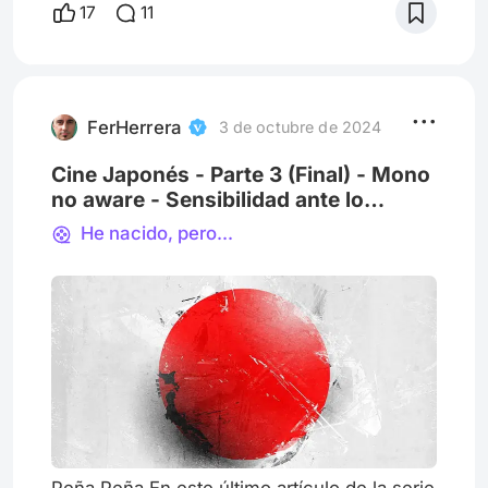
17
11
debería ser distinto. Y lo fue. Tanto para
Fellini como para todo el cine,
revolucionado por las nuevas olas (y por su
propia obra). El neorrealismo mutó en
expresionismo, la sutileza y el rigo
FerHerrera
3 de octubre de 2024
Cine Japonés - Parte 3 (Final) - Mono
no aware - Sensibilidad ante lo
efímero
He nacido, pero...
Peña Peña En este último artículo de la serie