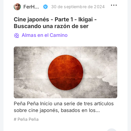
encuentros mensuales presenciales. E
FerHerrera
30 de septiembre de 2024
Cine japonés - Parte 1 - Ikigai -
Buscando una razón de ser
Almas en el Camino
Peña Peña Inicio una serie de tres artículos
sobre cine japonés, basados en los
encuentros de la Peña de cada miércoles,
# Peña Peña
cuya mecánica ya fue explicada en artículos
anteriores. Vamos a intentar un camino