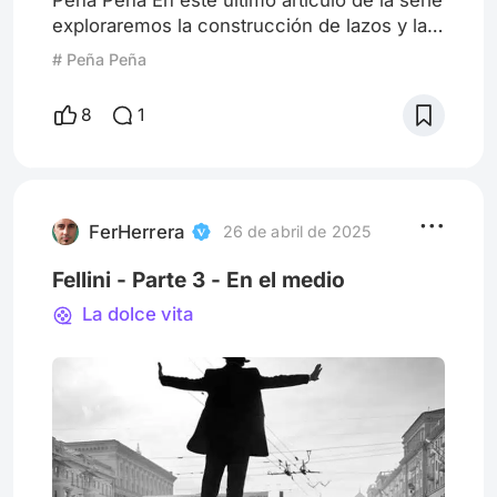
exploraremos la construcción de lazos y la
institución familiar vista por el cine japonés
# Peña Peña
analizado la obra de directores como
Yasujiro Ozu, Hirokazu Koreeda y Ryusuke
8
1
Hamaguchi, entre otros. Nos vamos
despidiendo de este viaje por el cine de
Japón con cierta nostalgia por lo efímero,
sensación que hasta tiene su nombre
japonés, Mono no aware cuya trad
FerHerrera
26 de abril de 2025
Fellini - Parte 3 - En el medio
La dolce vita