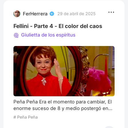
El final de la violencia (1997) y Tierra de
abundancia (2004) como tes
FerHerrera
29 de abril de 2025
Fellini - Parte 4 - El color del caos
Giulietta de los espíritus
Peña Peña Era el momento para cambiar, El
enorme suceso de 8 y medio postergó en
cierta forma el problema del artista que ya
# Peña Peña
llega a su techo iniciado con La dolce vita.
Pero estaba claro que lo que vendría