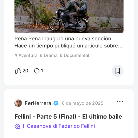
Peña Peña Inauguro una nueva sección.
Hace un tiempo publiqué un artículo sobre
la historia de la Peña Peña, desde la cual
# Aventura
# Drama
# Documental
venimos trabajando junto a un grupo de
amigos las obras completas de destacados
20
1
cineastas, fomentando también los
encuentros para comer y beber (de ahí el
formato de Peña). Lo venimos haciendo
desde hace ya un par de años, siempre
complementando el estudio con actividades
FerHerrera
6 de mayo de 2025
recr
Fellini - Parte 5 (Final) - El último baile
Il Casanova di Federico Fellini