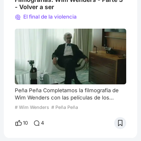
- Volver a ser
El final de la violencia
Peña Peña Completamos la filmografía de
Wim Wenders con las películas de los
últimos años. En el artículo previo hice un
# Wim Wenders
# Peña Peña
comparación entre Las alas del deseo y ¡Tan
lejos, tan cerca!, refiriéndome a cómo
10
4
sirven para reflejar cómo era el mundo
antes y después de la caída del Muro de
Berlín. Intentaré ahora otro paralelismo entre