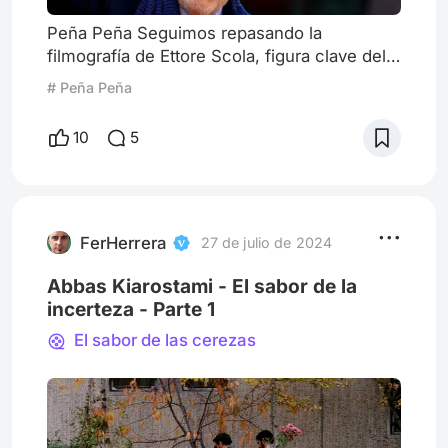
Peña Peña Seguimos repasando la
filmografía de Ettore Scola, figura clave del
cine italiano, y mundial. En el artículo
# Peña Peña
anterior llegamos al momento de
consagración con Un día muy particular
10
5
(1977), es momento de ver cómo continuó
su carrera tras ese hito. Por primera vez hay
una pausa en su profusa filmografía. Habrá
que esperar unos años para que entregue
su siguiente trabajo, La terraza (1980),
FerHerrera
27 de julio de 2024
Abbas Kiarostami - El sabor de la
incerteza - Parte 1
El sabor de las cerezas