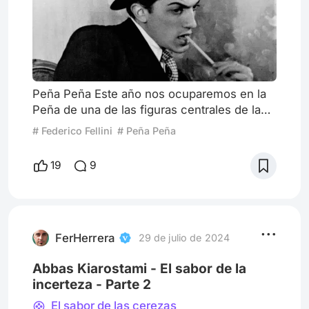
Peña Peña Este año nos ocuparemos en la
Peña de una de las figuras centrales de la
historia del cine, Federico Fellini. Este
# Federico Fellini
# Peña Peña
primer artículo será un recorrido por todo el
trabajo del joven Federico como guionista y
19
9
de su primeras películas, como director. Es
tan grande du legado que uno puede
referirse a lo felliniano y no hace falta haber
visto sus films para tener alguna noción de
lo que implica
FerHerrera
29 de julio de 2024
Abbas Kiarostami - El sabor de la
incerteza - Parte 2
El sabor de las cerezas