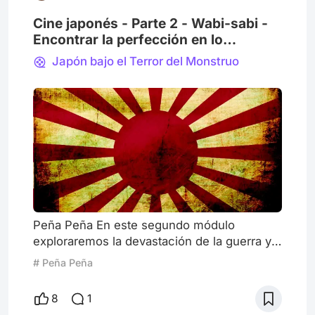
Cine japonés - Parte 2 - Wabi-sabi -
Encontrar la perfección en lo
imperfecto
Japón bajo el Terror del Monstruo
Peña Peña En este segundo módulo
exploraremos la devastación de la guerra y
la crueldad y ternura del cine japonés, con
# Peña Peña
el énfasis puesto en el cine de género,
analizado la obra de directores como Hayao
8
1
Miyazaki, Isao Takahata, Satoshi Kon,