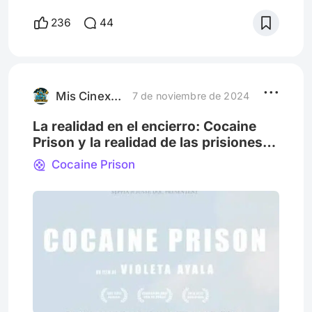
que sobresale con creces entre todas las
236
44
adaptaciones de personajes infantiles al
formato de cine híbrido con live-action
(Alvin y las Ardillas, Garfield, Los Pitufos,
etc). Pero retroactivamente, me doy cuenta
que en esos ayeres n
Mis Cinexperiencias
7 de noviembre de 2024
La realidad en el encierro: Cocaine
Prison y la realidad de las prisiones
Bolivianas
Cocaine Prison