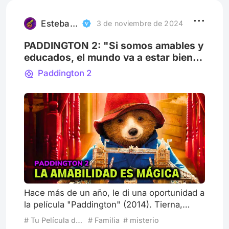
entera gira como satélite de un centro que
no ilumina, encandila con u
Esteban Valladares Arce
3 de noviembre de 2024
PADDINGTON 2: "Si somos amables y
educados, el mundo va a estar bien" |
¿Por qué esperé tanto para verla?
Paddington 2
Hace más de un año, le di una oportunidad a
la película "Paddington" (2014). Tierna,
sencilla e inocente. Desde ese entonces,
# Tu Película de Confort
# Familia
# misterio
me parece “la película familiar perfecta”,