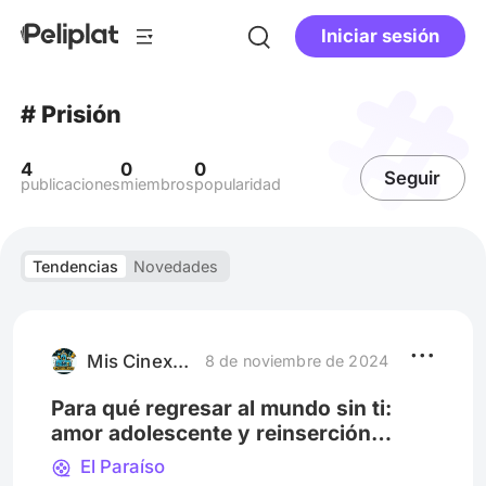
Iniciar sesión
# Prisión
4
0
0
Seguir
publicaciones
miembros
popularidad
Tendencias
Novedades
Mis Cinexperiencias
8 de noviembre de 2024
Para qué regresar al mundo sin ti:
amor adolescente y reinserción
social en Le Paradis
El Paraíso