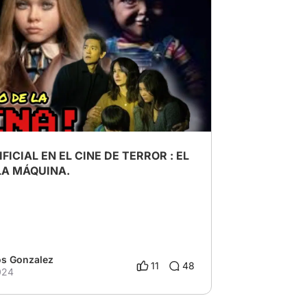
error
# Inteligencia Artificial
FICIAL EN EL CINE DE TERROR : EL
LA MÁQUINA.
os Gonzalez
11
48
024