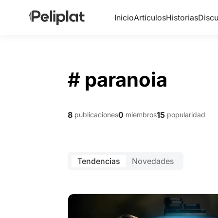
Inicio
Artículos
Historias
Discu
# paranoia
8
0
15
publicaciones
miembros
popularidad
Tendencias
Novedades