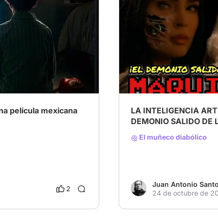
riller Psicológico
# Redefiniendo el cine de t
# Crítica social
a película mexicana
LA INTELIGENCIA ARTI
DEMONIO SALIDO DE 
El muñeco diabólico
Juan Antonio Sant
2
24 de octubre de 2