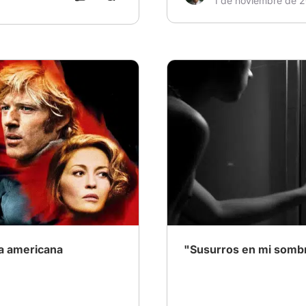
1 de noviembre de 
# Escribe tu historia: Tu e
# TerrorPsicológico
# para
da americana
"Susurros en mi somb