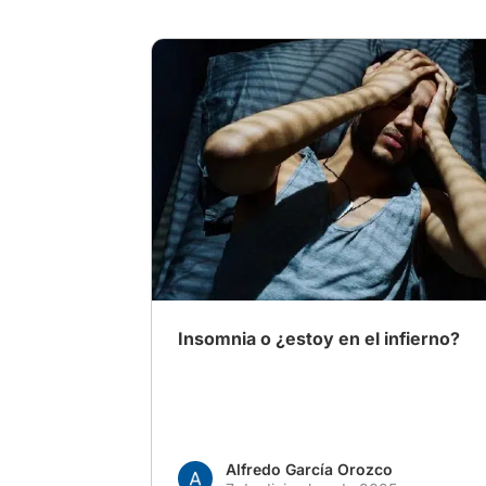
# Insomnio
# Horror
# paranoia
Insomnia o ¿estoy en el infierno?
Alfredo García Orozco