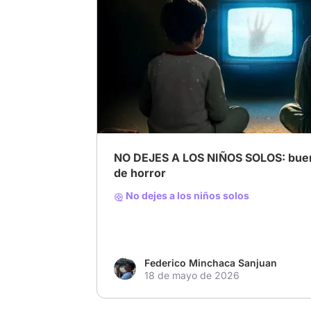
# Nuevo cine mexicano
# horror films
# Th
NO DEJES A LOS NIÑOS SOLOS: buen
de horror
No dejes a los niños solos
Federico Minchaca Sanjuan
18 de mayo de 2026