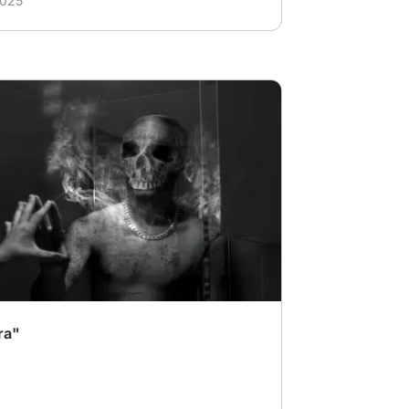
2025
xperiencia más aterradora
noia
ra"