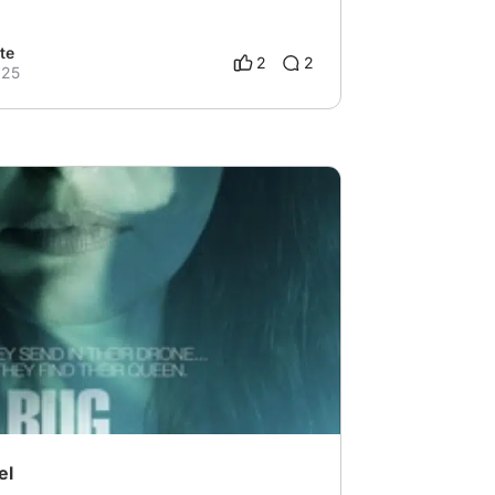
te
2
2
025
error
# Terror
# cine de terror
el