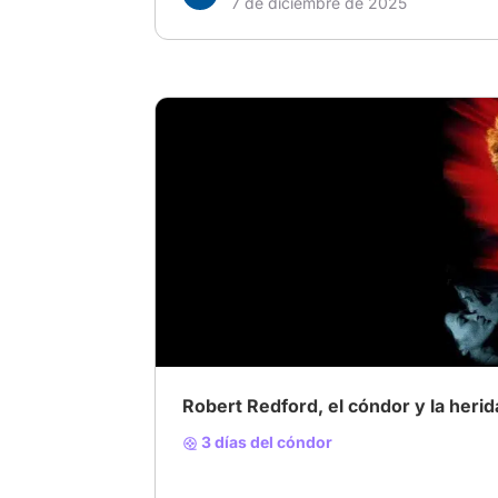
7 de diciembre de 2025
# espionaje
# Robert Redford
# pollack
Robert Redford, el cóndor y la heri
3 días del cóndor