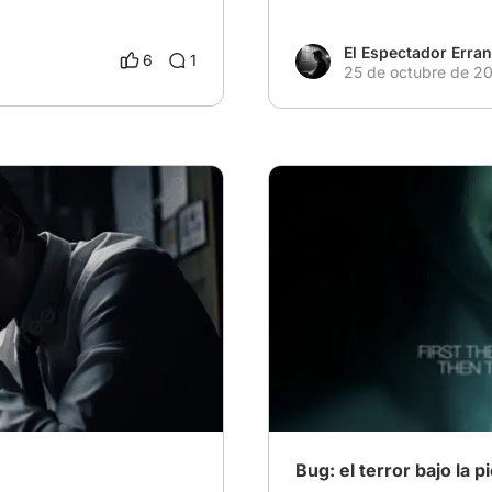
El Espectador Erran
6
1
25 de octubre de 2
realidad del mundo
# Redefiniendo el cine de t
Bug: el terror bajo la pi