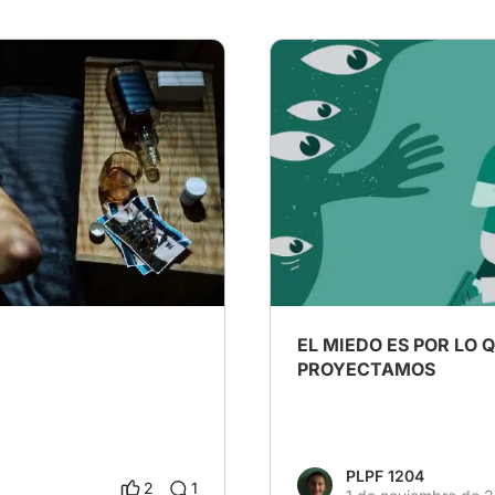
# Miedo
# Mente
# paran
EL MIEDO ES POR LO 
PROYECTAMOS
PLPF 1204
2
1