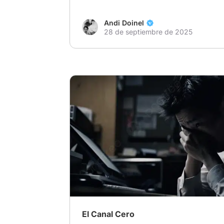
Andi Doinel
28 de septiembre de 2025
# Escribe tu historia: Cuando dudas de la 
# Paradoja temporal
# paranoia
El Canal Cero