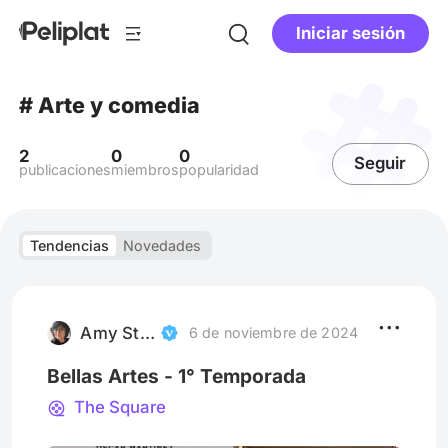
Iniciar sesión
# Arte y comedia
2
0
0
Seguir
publicaciones
miembros
popularidad
Tendencias
Novedades
Amy Stiegwardt
6 de noviembre de 2024
Bellas Artes - 1° Temporada
The Square