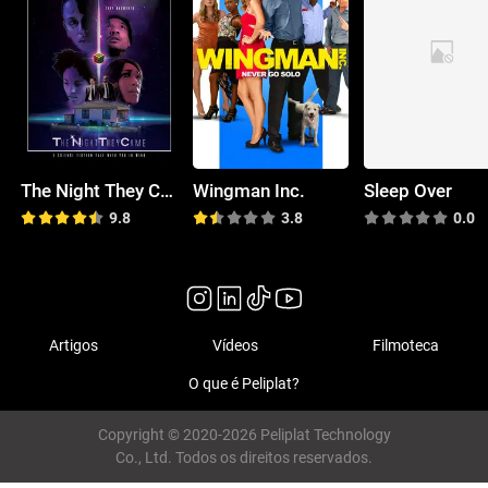
The Night They Came
Wingman Inc.
Sleep Over
9.8
3.8
0.0
Artigos
Vídeos
Filmoteca
O que é Peliplat?
Copyright © 2020-2026 Peliplat Technology
Co., Ltd. Todos os direitos reservados.