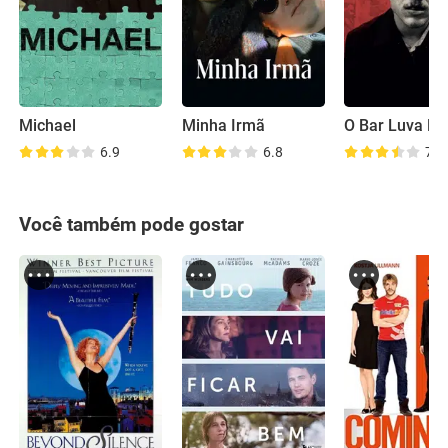
Michael
Minha Irmã
6.9
6.8
7.0
Você também pode gostar