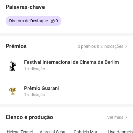
Palavras-chave
Diretora de Destaque
0
Prêmios
0 prêmios & 2 indicações
Festival Internacional de Cinema de Berlim
1 indicação
Prêmio Guarani
1 indicação
Elenco e produção
Ver mais
Helena Zengel
Albrecht Schuch
Gabriela Maria Schmeide
L