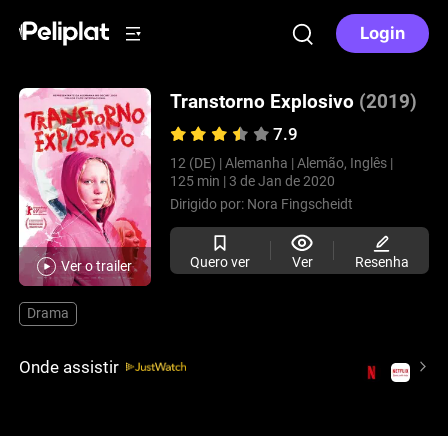
Login
Transtorno Explosivo
(2019)
7.9
12 (DE) |
Alemanha |
Alemão, Inglês |
125 min |
3 de Jan de 2020
Dirigido por:
Nora Fingscheidt
Quero ver
Ver
Resenha
Ver o trailer
Drama
Onde assistir