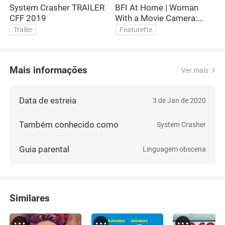
System Crasher TRAILER
BFI At Home | Woman
CFF 2019
With a Movie Camera:
S
System Crasher Q&A
B
Trailer
Featurette
with director Nora
Fingscheidt
Mais informações
Ver mais
Data de estreia
3 de Jan de 2020
Também conhecido como
System Crasher
Guia parental
Linguagem obscena
Similares