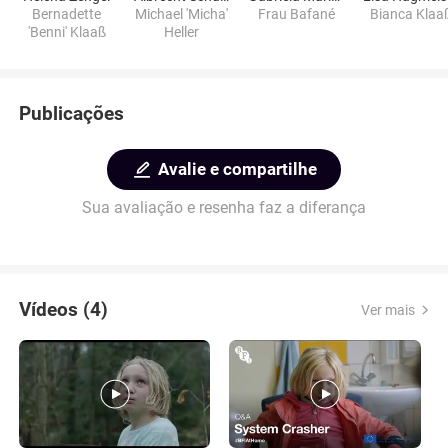
Bernadette
Michael 'Micha'
Frau Bafané
Bianca Klaa
'Benni' Klaaß
Heller
Publicações
Avalie e compartilhe
Sua avaliação e resenha faz a diferança
Vídeos (4)
Ver mais