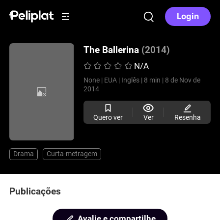
Login
The Ballerina
(2014)
N/A
None |
EUA |
Inglês |
8 min |
8 de Nov de
2014
Quero ver
Ver
Resenha
Drama
Curta-metragem
Publicações
Avalie e compartilhe