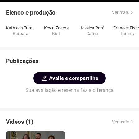
Elenco e produção
Ver mais
Kathleen Turner
Kevin Zegers
Jessica Paré
Frances Fish
Barbara
Kurt
Carrie
Tammy
Publicações
Avalie e compartilhe
Sua avaliação e resenha faz a diferança
Vídeos (1)
Ver mais