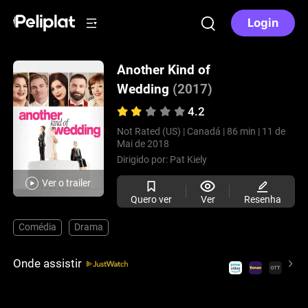
Login
Another Kind of
Wedding
(2017)
4.2
Not Rated (US) |
Canadá |
86 min |
11 de
Mai de 2018
Dirigido por:
Pat Kiely
Ver o trailer
Quero ver
Ver
Resenha
Comédia
Drama
Onde assistir