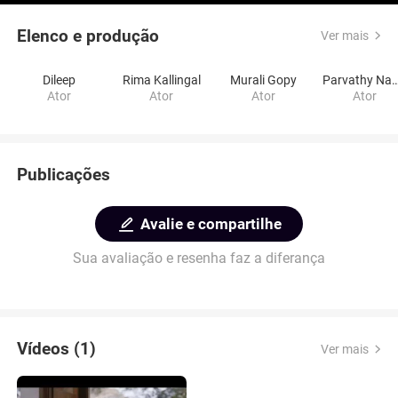
Elenco e produção
Ver mais
Dileep
Rima Kallingal
Murali Gopy
Parvathy Nam
Ator
Ator
Ator
Ator
Publicações
Avalie e compartilhe
Sua avaliação e resenha faz a diferança
Vídeos (1)
Ver mais