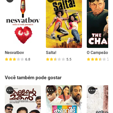
Nesvatbov
Salta!
O Campeão
6.8
5.5
7.2
Você também pode gostar