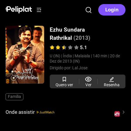
Login
Ezhu Sundara
Rathrikal
(2013)
5.1
U (IN) |
Índia |
Malaiala |
140 min |
20 de
Dez de 2013 (IN)
Dirigido por:
Lal Jose
Ver o trailer
Quero ver
Ver
Resenha
Família
Onde assistir