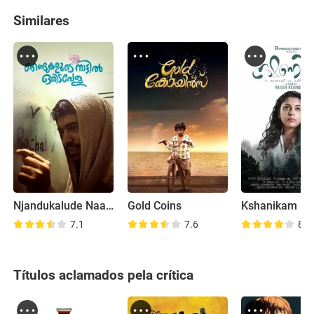
Similares
Njandukalude Naattil Oridavela
Gold Coins
Kshanikam
7.1
7.6
8.9
Títulos aclamados pela crítica