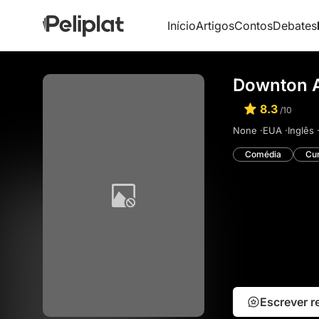
Início
Artigos
Contos
Debates
Downton A
8.3
/10
None ·
EUA ·
Inglês 
Comédia
Cu
Escrever 