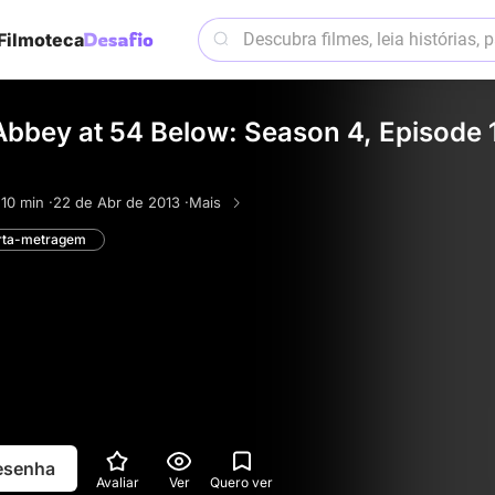
Filmoteca
bbey at 54 Below: Season 4, Episode 
·
10 min ·
22 de Abr de 2013 ·
Mais
rta-metragem
resenha
Avaliar
Ver
Quero ver