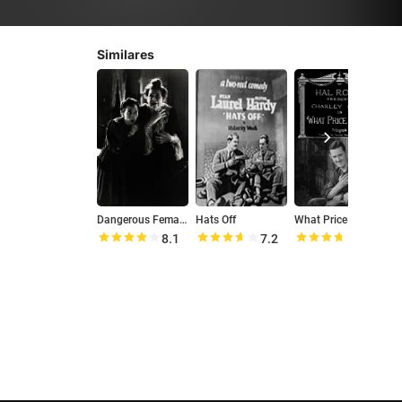
Similares
Dangerous Females
Hats Off
What Price Goofy?
N
8.1
7.2
7.4