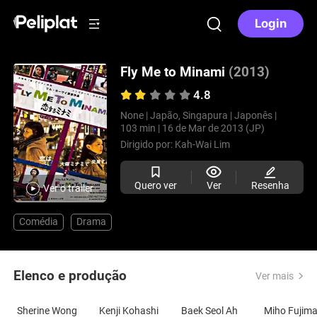
Login
Fly Me to Minami
(2013)
4.8
None |
Japão, Singapura |
Japonês |
103 min |
16 de Mar de 2013 (JP)
Dirigido por:
Kah-Wai Lim
Quero ver
Ver
Resenha
Ver o trailer
Comédia
Drama
Elenco e produção
Ver mais
Sherine Wong
Kenji Kohashi
Baek Seol Ah
Miho Fujim