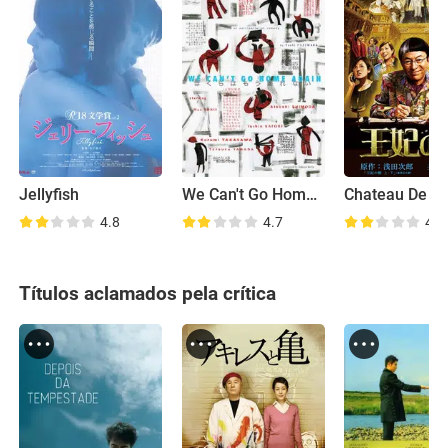
Jellyfish
We Can't Go Home Again
4.8
4.7
4.6
Títulos aclamados pela crítica