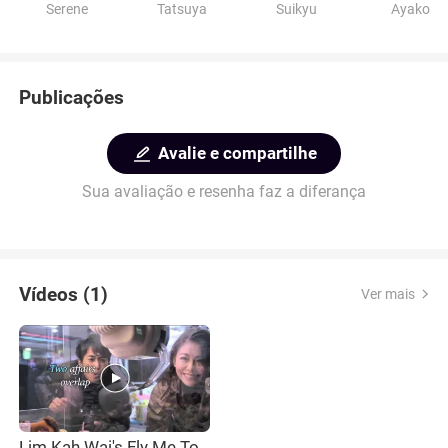
Serene
Tatsuya
Suikyu
Ayako
Publicações
Avalie e compartilhe
Sua avaliação e resenha faz a diferança
Vídeos (1)
Ver mais
Lim Kah Wai's Fly Me To