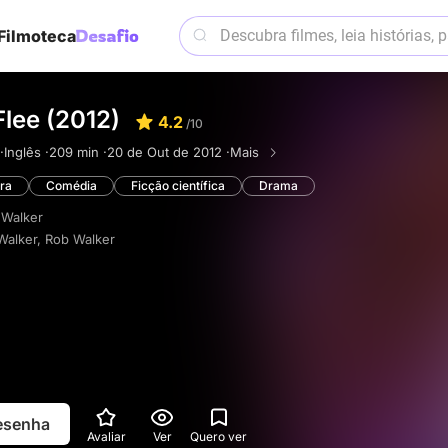
Filmoteca
Flee (2012)
4.2
/10
·
Inglês ·
209 min ·
20 de Out de 2012 ·
Mais
ra
Comédia
Ficção científica
Drama
Walker
Walker
,
Rob Walker
resenha
Avaliar
Ver
Quero ver