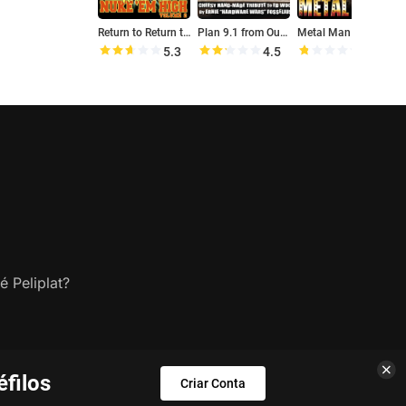
Return to Return to Nuke 'Em High Aka Vol. 2
Plan 9.1 from Outer Space
Metal Man
5.3
4.5
1.5
é Peliplat?
filos
Criar Conta
s.