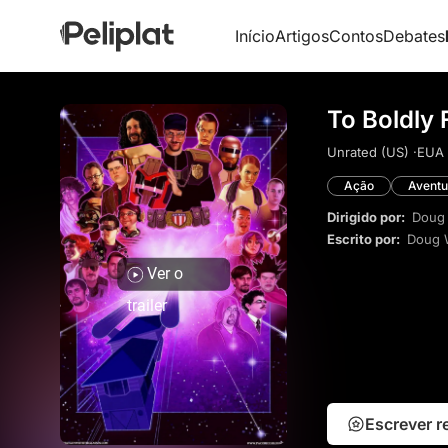
Início
Artigos
Contos
Debates
To Boldly 
Unrated (US) ·
EUA 
Ação
Aventu
Dirigido por:
Doug 
Escrito por:
Doug 
Ver o
trailer
Escrever 