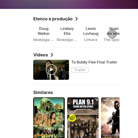
Elenco e produção
Doug
Lindsay
Lewis
Noah
Brad 
Walker
Ellis
Lovhaug
Antwiler
Nostalgia Critic
Nostalgia Chick
Linkara
The Spoony One
Brad
Vídeos
To Boldly Flee Final Trailer
Trailer
Similares