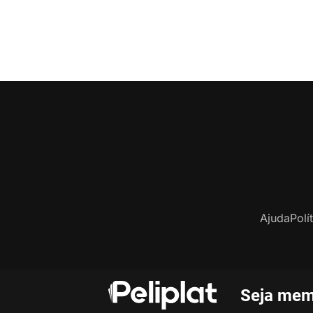
Ajuda
Polí
Seja mem
C