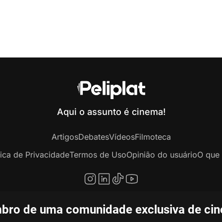
Aqui o assunto é cinema!
Artigos
Debates
Vídeos
Filmoteca
tica de Privacidade
Termos de Uso
Opinião do usuário
O que 
bro de uma comunidade exclusiva de ciné
opyright © 2020-2026 Peliplat Technology Co., Ltd. Todos os direitos reservado