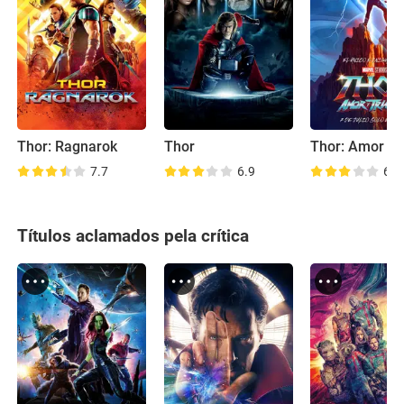
Thor: Ragnarok
Thor
7.7
6.9
6.5
Títulos aclamados pela crítica