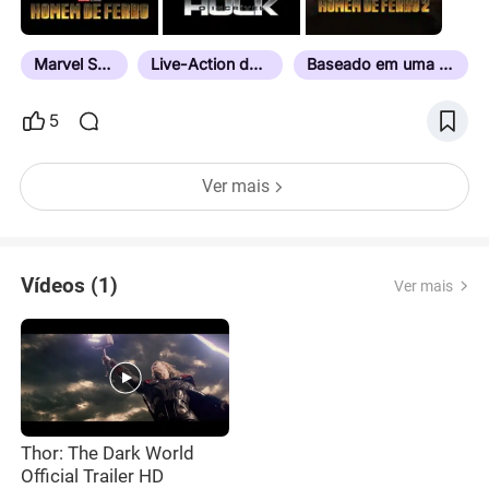
Marvel Studios
Live-Action da Marvel
Baseado em uma História em Quadrinhos
5
Ver mais
Vídeos (1)
Ver mais
Thor: The Dark World
Official Trailer HD