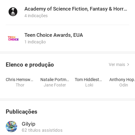
Academy of Science Fiction, Fantasy & Horror Films, USA
4 indicações
Teen Choice Awards, EUA
1 indicação
Elenco e produção
Ver mais
Chris Hemsworth
Natalie Portman
Tom Hiddleston
Anth
Thor
Jane Foster
Loki
Odin
Publicações
Gilyip
62 títulos assistidos