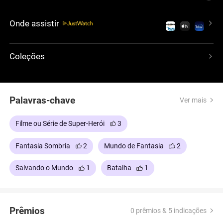
mergulhar o universo na escuridão. Enquanto
Asgard é atacada e Frigga é morta, Thor desafia
Onde assistir
Odin e se alia a Loki em um plano arriscado para
impedir a guerra que se aproxima.
Coleções
Palavras-chave
Ver mais
Filme ou Série de Super-Herói
3
Fantasia Sombria
2
Mundo de Fantasia
2
Salvando o Mundo
1
Batalha
1
Prêmios
0 prêmios & 5 indicações