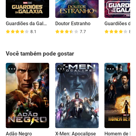
Guardiões da Galáxia
Doutor Estranho
8.1
7.7
8.1
Você também pode gostar
Adão Negro
X-Men: Apocalipse
Homem de Fer