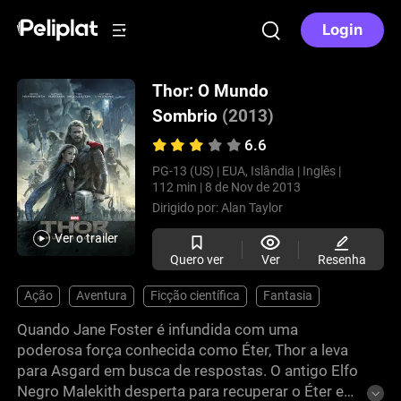
Login
Thor: O Mundo
Sombrio
(2013)
6.6
PG-13 (US) |
EUA, Islândia |
Inglês |
112 min |
8 de Nov de 2013
Dirigido por:
Alan Taylor
Ver o trailer
Quero ver
Ver
Resenha
Ação
Aventura
Ficção científica
Fantasia
Quando Jane Foster é infundida com uma
poderosa força conhecida como Éter, Thor a leva
para Asgard em busca de respostas. O antigo Elfo
Negro Malekith desperta para recuperar o Éter e