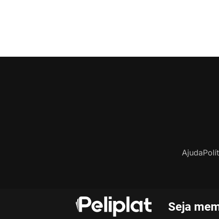
Ajuda
Polí
Seja mem
C