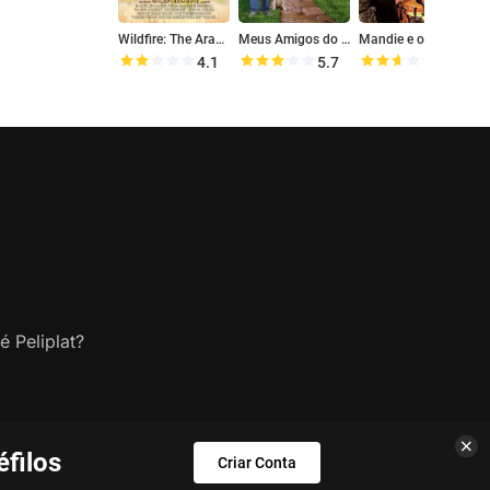
Wildfire: The Arabian Heart
Meus Amigos do Peito
Mandie e o Túnel Secreto
W
4.1
5.7
5.2
é Peliplat?
filos
Criar Conta
s.