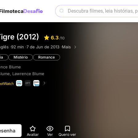
Filmoteca
igre (2012)
6.3
/10
nglês ·
92 min ·
7 de Jun de 2013 ·
Mais
ia
Mistério
Romance
ence Blume
Blume
,
Lawrence Blume
resenha
Avaliar
Ver
Quero ver