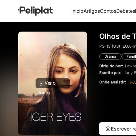
Início
Artigos
Contos
Debates
Olhos de T
PG-13 (US) ·
EUA ·
I
Drama
Famíl
Dirigido por:
Lawr
Escrito por:
Judy 
Onde assistir:
Ver o
trailer
Escrever 