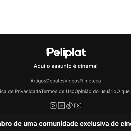
Aqui o assunto é cinema!
Artigos
Debates
Vídeos
Filmoteca
tica de Privacidade
Termos de Uso
Opinião do usuário
O que 
bro de uma comunidade exclusiva de ciné
opyright © 2020-2026 Peliplat Technology Co., Ltd. Todos os direitos reservado