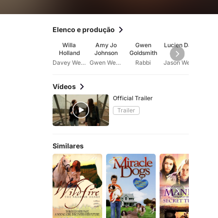
Elenco e produção
Willa
Amy Jo
Gwen
Lucien Dale
Cyn
Holland
Johnson
Goldsmith
Stev
Davey Wexler
Gwen Wexler
Rabbi
Jason Wexler
Vídeos
Official Trailer
Trailer
Similares