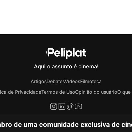
Aqui o assunto é cinema!
Artigos
Debates
Vídeos
Filmoteca
tica de Privacidade
Termos de Uso
Opinião do usuário
O que 
bro de uma comunidade exclusiva de ciné
opyright © 2020-2026 Peliplat Technology Co., Ltd. Todos os direitos reservado