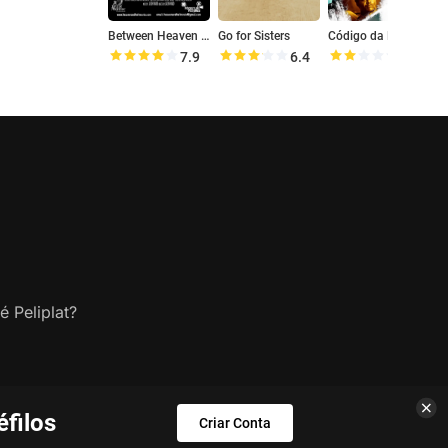
Between Heaven and Hell
Go for Sisters
Código da Máfia
7.9
6.4
4.3
é Peliplat?
filos
Criar Conta
s.