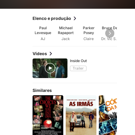
Elenco e produção
Paul
Michael
Parker
Bruce Dern
Julie
Levesque
Rapaport
Posey
AJ
Jack
Claire
Dr. Vic Small
Mar
Vídeos
Inside Out
Trailer
Similares