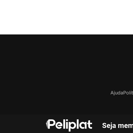
Ajuda
Polí
Seja mem
C