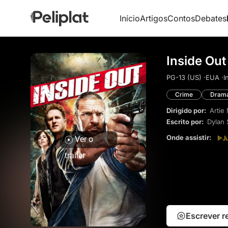
Início
Artigos
Contos
Debates
Inside Out
PG-13 (US) ·
EUA ·
I
Crime
Dram
Dirigido por:
Artie
Escrito por:
Dylan 
Onde assistir:
Ver o
trailer
Escrever 