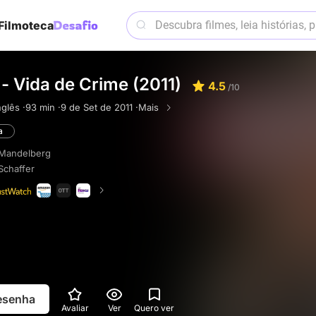
Filmoteca
 - Vida de Crime (2011)
4.5
/10
nglês ·
93 min ·
9 de Set de 2011 ·
Mais
a
 Mandelberg
Schaffer
resenha
Avaliar
Ver
Quero ver