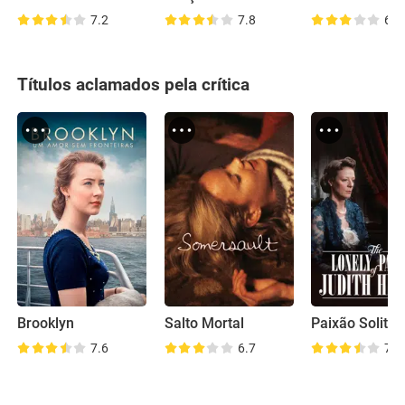
7.2
7.8
6.2
Títulos aclamados pela crítica
Brooklyn
Salto Mortal
Paixão Solitár
7.6
6.7
7.0