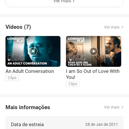
Ver mais
Vídeos (7)
Ver mais
An Adult Conversation
I am So Out of Love With
I
You!
G
Clipe
Clipe
Mais informações
Ver mais
Data de estreia
28 de Jan de 2011