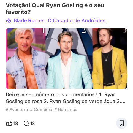
Votação! Qual Ryan Gosling é o seu
favorito?
Blade Runner: O Caçador de Andróides
Deixe aí seu número nos comentários ! 1. Ryan
Gosling de rosa 2. Ryan Gosling de verde água 3.
Ryan Gosling de amarelo 4. Ryan Gosling de férias
# Aventura
# Comédia
# Romance
no Havaí 5. Ryan Gosling de Maria Sangrenta 6.
Ryan Gosling contando dinheiro Deixe aí seu
18
18
número nos comentários !