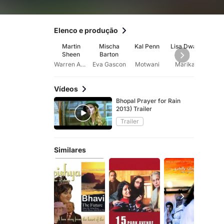
Elenco e produção
Martin
Mischa
Kal Penn
Lisa Dwan
Raj
Sheen
Barton
Nau
Ya
Warren Anderson
Eva Gascon
Motwani
Marika
Di
Vídeos
Bhopal Prayer for Rain
2013) Trailer
Trailer
Similares