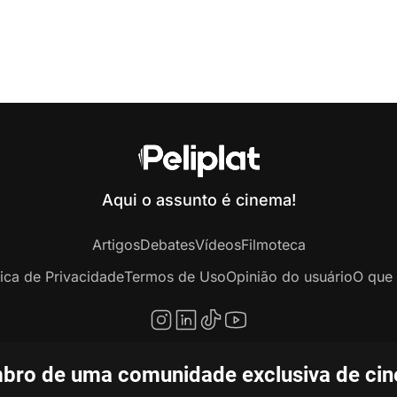
Aqui o assunto é cinema!
Artigos
Debates
Vídeos
Filmoteca
tica de Privacidade
Termos de Uso
Opinião do usuário
O que 
bro de uma comunidade exclusiva de ciné
opyright © 2020-2026 Peliplat Technology Co., Ltd. Todos os direitos reservado