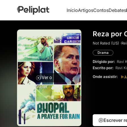
Início
Artigos
Contos
Debates
Reza por 
Not Rated (US) ·
Rei
Drama
Dirigido por:
Ravi 
Escrito por:
Ravi K
Onde assistir:
Ver o
trailer
Escrever 