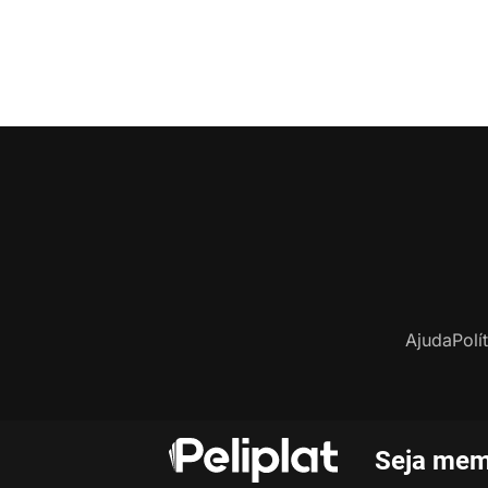
Ajuda
Polí
Seja mem
C