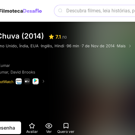
Filmoteca
Chuva (2014)
7.1
/10
no Unido, Índia, EUA ·
Inglês, Hindi ·
96 min ·
7 de Nov de 2014 ·
Mais
Kumar
umar
,
David Brooks
resenha
Avaliar
Ver
Quero ver