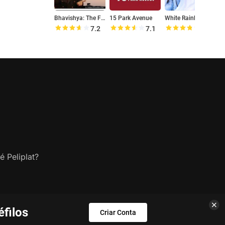
Bhavishya: The Future
15 Park Avenue
White Rainbow
Ti
7.2
7.1
7.5
é Peliplat?
filos
Criar Conta
s.