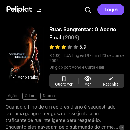
Login
Ruas Sangrentas: O Acerto
Final
(2006)
6.9
R (US) |
EUA |
Inglês |
97 min |
23 de Jun de
2006
Dirigido por:
Vondie Curtis-Hall
Ver o trailer
Quero ver
Ver
Resenha
Ação
Crime
Drama
Quando o filho de um ex-presidiário é sequestrado
por uma gangue perigosa, ele se junta a um
traficante de rua inteligente para resgatá-lo.
Enquanto eles navegam pelo submundo do crime, a