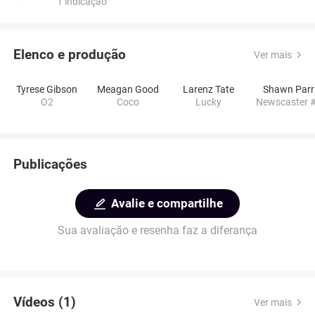
1 indicação
Elenco e produção
Ver mais
Tyrese Gibson
Meagan Good
Larenz Tate
Shawn Parr
O2
Coco
Lucky
Newscaster 
Publicações
Avalie e compartilhe
Sua avaliação e resenha faz a diferança
Vídeos (1)
Ver mais