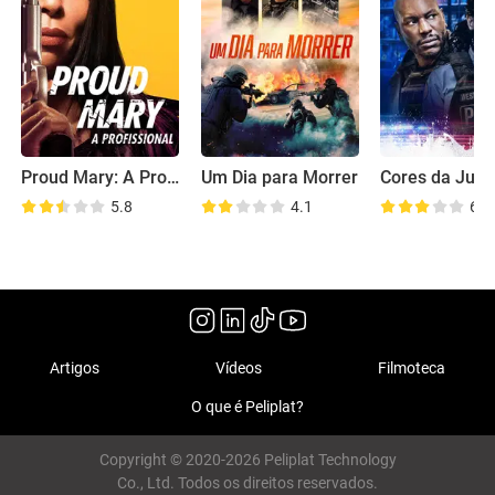
Proud Mary: A Profissional
Um Dia para Morrer
Cores da Just
5.8
4.1
6.4
Artigos
Vídeos
Filmoteca
O que é Peliplat?
Copyright © 2020-2026 Peliplat Technology
Co., Ltd. Todos os direitos reservados.