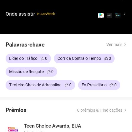
tensão entre eles e sua atração mútua aumentam.
Esse thriller intenso combina ação de tirar o fôlego
Onde assistir
com uma história emocionante de amor, sacrifício
e sobrevivência.
Palavras-chave
Ver mais
Líder do Tráfico
0
Corrida Contra o Tempo
0
Missão de Resgate
0
Tiroteiro Cheio de Adrenalina
0
Ex-Presidiário
0
Prêmios
0 prêmios & 1 indicações
Teen Choice Awards, EUA