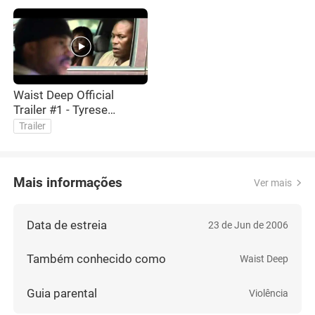
Waist Deep Official
Trailer #1 - Tyrese
Gibson Movie (2006) HD
Trailer
Mais informações
Ver mais
Data de estreia
23 de Jun de 2006
Também conhecido como
Waist Deep
Guia parental
Violência