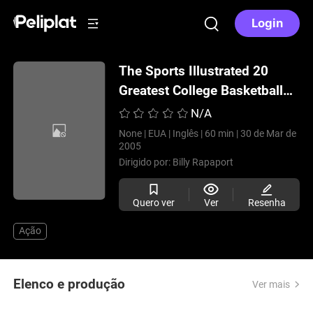
Login
The Sports Illustrated 20
Greatest College Basketball
Players Ever
(2005)
N/A
None |
EUA |
Inglês |
60 min |
30 de Mar de
2005
Dirigido por:
Billy Rapaport
Quero ver
Ver
Resenha
Ação
Elenco e produção
Ver mais