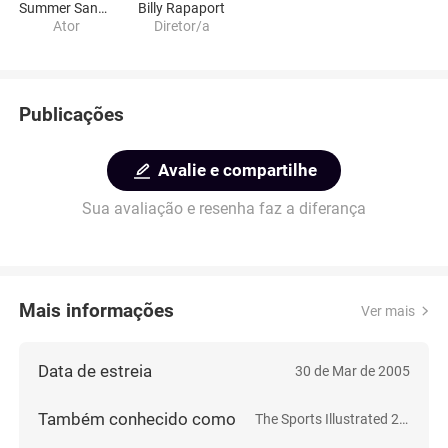
Summer Sanders
Billy Rapaport
Ator
Diretor/a
Publicações
Avalie e compartilhe
Sua avaliação e resenha faz a diferança
Mais informações
Ver mais
Data de estreia
30 de Mar de 2005
Também conhecido como
The Sports Illustrated 20 Greatest College Basketball Players Ever