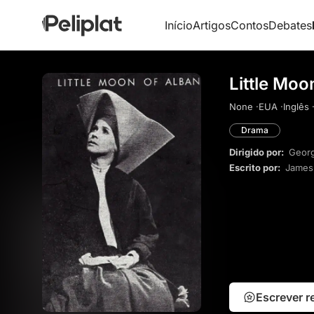
Início
Artigos
Contos
Debates
Little Moo
None ·
EUA ·
Inglês 
Drama
Dirigido por:
Georg
Escrito por:
James
Escrever 