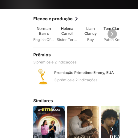
Elenco e produção
Norman
Helena
Liam
Tom Clancy
Fr
Barrs
Carroll
Clancy
Con
English Officer
Sister Teresa
Boy
Patch Keegan
Prêmios
3 prêmios e 2 indicações
Premiação Primetime Emmy, EUA
3 prêmios e 2 indicações
Similares