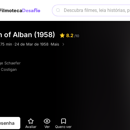
Filmoteca
n of Alban (1958)
8.2
/10
·
75 min ·
24 de Mar de 1958 ·
Mais
e Schaefer
 Costigan
resenha
Avaliar
Ver
Quero ver