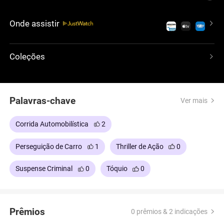
traz nova energia à franquia, com um elenco
talentoso que inclui Lucas Black, Sung Kang e Bow
Onde assistir
Wow. Como terceiro filme da saga, ele se apresenta
por si só como uma história emocionante de
lealdade, amizade e a emoção da corrida.
Coleções
Palavras-chave
Ver mais
Corrida Automobilística
2
Perseguição de Carro
1
Thriller de Ação
0
Suspense Criminal
0
Tóquio
0
Prêmios
0 prêmios & 2 indicações