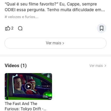
“Qual é seu filme favorito?” Eu, Cappe, sempre
ODIEI essa pergunta. Tenho muita dificuldade em
elencar qualquer coisa favorita, até comida. Se eu
# velozes e furiosos
disser hambúrguer, isso significa que não gosto de
pizza? Não sei. As coisas mudam. Minha coisa
2
favorita em um dia pode não ser a mesma no
seguinte. E parece que, quando respondo essa
Ver mais
pergunta, estou assinando um contrato vitalício de
nunca mais gostar d
Vídeos (1)
Ver mais
The Fast And The
Furious: Tokyo Drift -