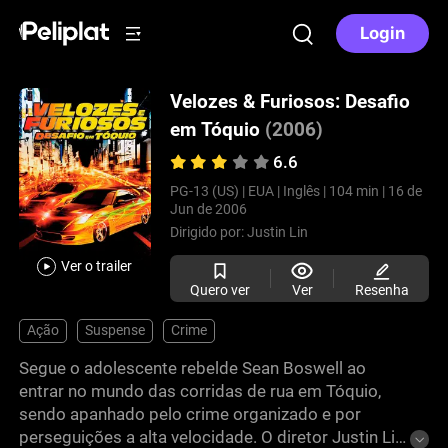
Login
Velozes & Furiosos: Desafio
em Tóquio
(2006)
6.6
PG-13 (US) |
EUA |
Inglês |
104 min |
16 de
Jun de 2006
Dirigido por:
Justin Lin
Ver o trailer
Quero ver
Ver
Resenha
Ação
Suspense
Crime
Segue o adolescente rebelde Sean Boswell ao
entrar no mundo das corridas de rua em Tóquio,
sendo apanhado pelo crime organizado e por
perseguições a alta velocidade. O diretor Justin Lin