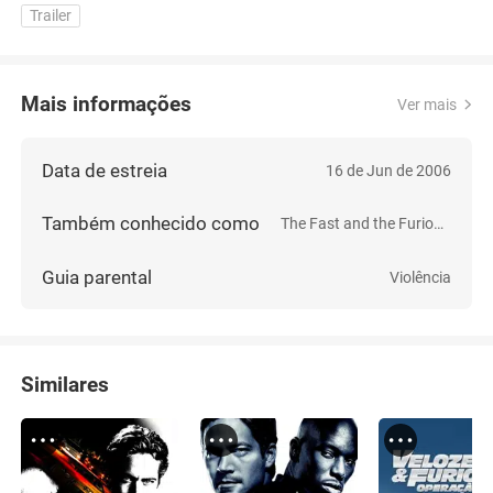
Trailer (HD)
Trailer
Mais informações
Ver mais
Data de estreia
16 de Jun de 2006
Também conhecido como
The Fast and the Furious: Tokyo Drift
Guia parental
Violência
Similares