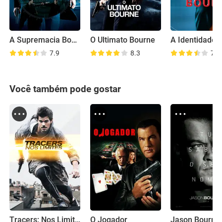
A Supremacia Bourne
O Ultimato Bourne
7.9
8.3
7.8
Você também pode gostar
Tracers: Nos Limites
O Jogador
Jason Bourne