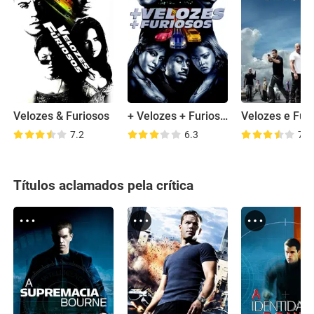
Velozes & Furiosos
+ Velozes + Furiosos
7.2
6.3
7.5
Títulos aclamados pela crítica