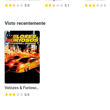
5.9
5.1
6.5
Visto recentemente
Velozes & Furiosos: Desafio em Tóquio
6.6