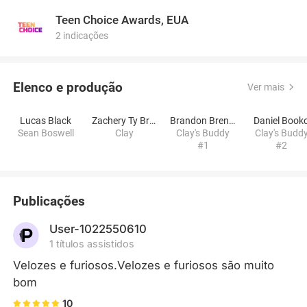
Teen Choice Awards, EUA
2 indicações
Elenco e produção
Ver mais
Lucas Black
Zachery Ty Bryan
Brandon Brendel
Daniel Book
Sean Boswell
Clay
Clay's Buddy
Clay's Budd
#1
#2
Publicações
User-1022550610
1 títulos assistidos
Velozes e furiosos.Velozes e furiosos são muito 
bom
10