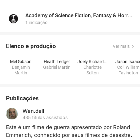
Academy of Science Fiction, Fantasy & Horror Films, USA
1 indicação
Elenco e produção
Ver mais
Mel Gibson
Heath Ledger
Joely Richardson
Jason Isaac
Benjamin
Gabriel Martin
Charlotte
Col. William
Martin
Selton
Tavington
Publicações
Wen.dell
435 títulos assistidos
Este é um filme de guerra apresentado por Roland 
Emmerich, conhecido por seus filmes de desastre. 