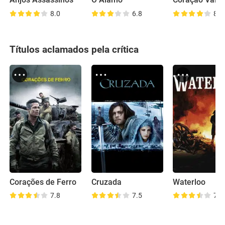
Anjos Assassinos
O Álamo
Coração Valen
8.0
6.8
8.2
Títulos aclamados pela crítica
Corações de Ferro
Cruzada
Waterloo
7.8
7.5
7.2