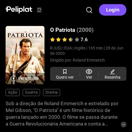
Login
O Patriota
(2000)
7.6
R (US) |
EUA |
Inglês |
165 min |
28 de Jun
de 2000
Dirigido por:
Roland Emmerich
Quero ver
Ver
Resenha
Ver o trailer
Ação
Guerra
Drama
Sob a direção de Roland Emmerich e estrelado por
Mel Gibson, "O Patriota" é um filme histórico de
guerra lançado em 2000. O filme se passa durante
a Guerra Revolucionária Americana e conta a
história de Benjamin Martin, interpretado por