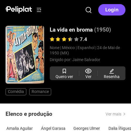
Login
La vida en broma
(1950)
7.4
None |
México |
Espanhol |
24 de Mai de
1950 (MX)
Dirigido por:
Jaime Salvador
Quero ver
Ver
Resenha
Comédia
Romance
Elenco e produção
Ver mais
Amalia Aguilar
Ángel Garasa
Georges Ulmer
Dalia Íñigue