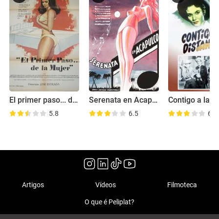
El primer paso... de la mujer
Serenata en Acapulco
5.8
6.5
6.8
Artigos
Vídeos
Filmoteca
O que é Peliplat?