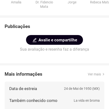
Amalia
Dr. Fidencio
Jorge
Rebeca Mat
Mata
Publicações
Avalie e compartilhe
Sua avaliação e resenha faz a diferança
Mais informações
Ver mais
Data de estreia
24 de Mai de 1950 (MX)
Também conhecido como
La vida en broma