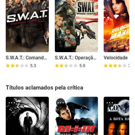
S.W.A.T.: Comando Especial 2
S.W.A.T.: Operação Escorpião
Velocidade M
5.3
5.9
7.6
Títulos aclamados pela crítica