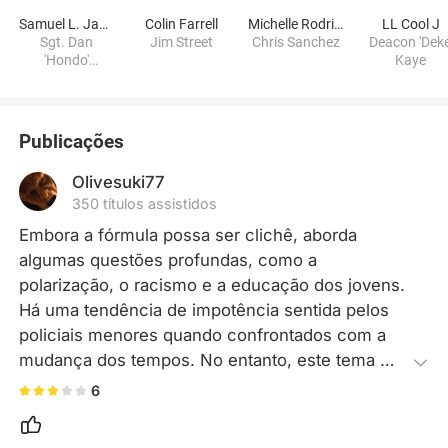
Samuel L. Jackson
Colin Farrell
Michelle Rodriguez
LL Cool J
Sgt. Dan
Jim Street
Chris Sanchez
Deacon 'Deke
'Hondo'
Kaye
Harrelson
Publicações
Olivesuki77
350 títulos assistidos
Embora a fórmula possa ser clichê, aborda 
algumas questões profundas, como a 
polarização, o racismo e a educação dos jovens. 
Há uma tendência de impotência sentida pelos 
policiais menores quando confrontados com a 
mudança dos tempos. No entanto, este tema 
parece um tanto superficial, muitas vezes 
6
ofuscado pela tensão e agitação do próximo 
episódio.