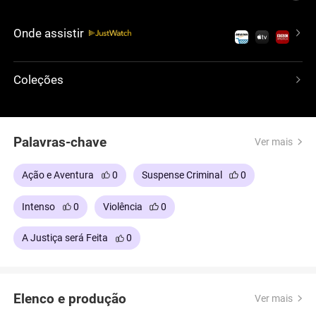
transportar um famoso chefão das drogas, que
oferece publicamente uma enorme recompensa
Onde assistir
para quem conseguir libertá-lo. A oferta
desencadeia uma perseguição e uma batalha em
toda a cidade, testando a habilidade e a lealdade da
Coleções
equipe. Esse filme é emocionante e recomendado
por sua ação intensa e trabalho em equipe
dinâmico.
Palavras-chave
Ver mais
Ação e Aventura
0
Suspense Criminal
0
Intenso
0
Violência
0
A Justiça será Feita
0
Elenco e produção
Ver mais