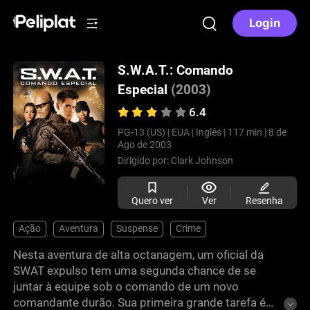
Login
S.W.A.T.: Comando
Especial
(2003)
6.4
PG-13 (US) |
EUA |
Inglês |
117 min |
8 de
Ago de 2003
Dirigido por:
Clark Johnson
Quero ver
Ver
Resenha
Ação
Aventura
Suspense
Crime
Nesta aventura de alta octanagem, um oficial da
SWAT expulso tem uma segunda chance de se
juntar à equipe sob o comando de um novo
comandante durão. Sua primeira grande tarefa é