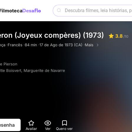
Filmoteca
ron (Joyeux compères) (1973)
3.8
/10
ça ·
Francês ·
84 min ·
17 de Ago de 1973 (CA) ·
Mais
e Pierson
te Boisvert
,
Marguerite de Navarre
resenha
Avaliar
Ver
Quero ver