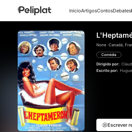
Início
Artigos
Contos
Debates
L'Heptamé
None ·
Canadá, Fran
Comédia
Dirigido por:
Claud
Escrito por:
Huguet
Escrever 