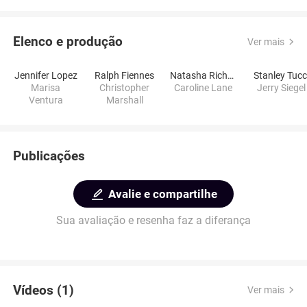
Elenco e produção
Ver mais
Jennifer Lopez
Ralph Fiennes
Natasha Richardson
Stanley Tucc
Marisa
Christopher
Caroline Lane
Jerry Siegel
Ventura
Marshall
Publicações
Avalie e compartilhe
Sua avaliação e resenha faz a diferança
Vídeos (1)
Ver mais