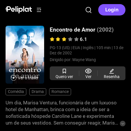
Login
Encontro de Amor
(2002)
6.1
PG-13 (US) |
EUA |
Inglês |
105 min |
13 de
Dez de 2002
Dirigido por:
Wayne Wang
Quero ver
Ver
Resenha
Ver o trailer
Comédia
Drama
Romance
Um dia, Marisa Ventura, funcionária de um luxuoso
hotel de Manhattan, brinca com a ideia de ser a
sofisticada hóspede Caroline Lane e experimenta
um de seus vestidos. Sem conseguir reagir, Marisa
é confundida com Caroline e conhece Christopher