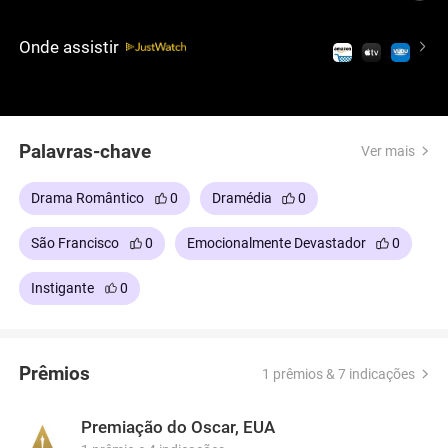
um viúvo negro. Durante um jantar com ambas as
famílias e o amigo da família Monsenhor Ryan, eles
Onde assistir
enfrentam discussões complexas sobre raça e
aceitação.
Palavras-chave
Ver mais
Drama Romântico
0
Dramédia
0
São Francisco
0
Emocionalmente Devastador
0
Instigante
0
Prêmios
1 prêmios & 7 indicações
Premiação do Oscar, EUA