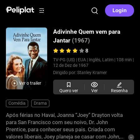
Login
Adivinhe Quem vem para
Jantar
(1967)
8
TV-PG (US) |
EUA |
Inglês, Latim |
108 min |
12 de Dez de 1967
Dirigido por:
Stanley Kramer
Ver o trailer
Quero ver
Ver
Resenha
Comédia
Drama
Após férias no Havaí, Joanna “Joey” Drayton volta
para San Francisco com seu noivo, Dr. John
Prentice, para conhecer seus pais. Criada com
valores liberais, Joey planeja se casar com John,