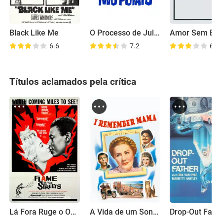
Black Like Me
O Processo de Julie Richards
6.6
7.2
6.9
Títulos aclamados pela crítica
Lá Fora Ruge o Ódio
A Vida de um Sonho
Drop-Out Fath