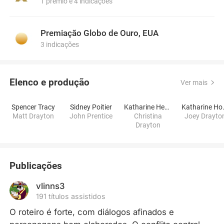
1 prêmio e 4 indicações
Premiação Globo de Ouro, EUA
3 indicações
Elenco e produção
Ver mais
Spencer Tracy
Sidney Poitier
Katharine Hepburn
Katha
Matt Drayton
John Prentice
Christina
Joey Drayto
Drayton
Publicações
vlinns3
191 títulos assistidos
O roteiro é forte, com diálogos afinados e 