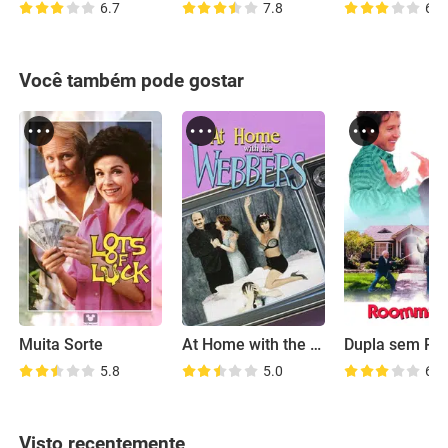
6.7
7.8
6.2
Você também pode gostar
Muita Sorte
At Home with the Webbers
Dupla sem Pa
5.8
5.0
6.4
Visto recentemente