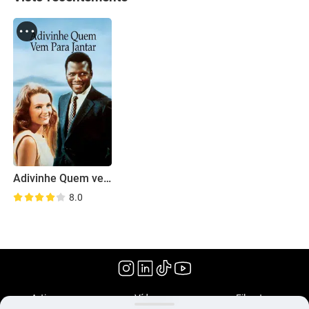
Adivinhe Quem vem para Jantar
8.0
(1967)
Artigos
Vídeos
Filmoteca