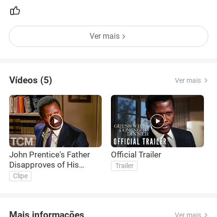
eleva tudo.
Ver mais
Vídeos (5)
Ver mais
John Prentice's Father
Official Trailer
F
Disapproves of His
Trailer
Fiancée | Guess Who's
Clipe
Coming to Dinner (1967)
| TCM
Mais informações
Ver mais