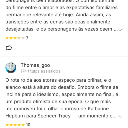
personagens bem elaborados. O conflito central 
do filme entre o amor e as expectativas familiares 
permanece relevante até hoje. Ainda assim, as 
transições entre as cenas são ocasionalmente 
desajeitadas, e os personagens às vezes caem 
em discursos que paralisam a narrativa. Nada se 
7
destaca visualmente no nível cinematográfico, 
mas é emocionalmente impactante.
Thomas_goo
174 títulos assistidos
O roteiro dá aos atores espaço para brilhar, e o 
elenco está à altura do desafio. Embora o filme se 
incline para o idealismo, especialmente no final, é 
um produto otimista de sua época. O que mais 
me comoveu foi o olhar choroso de Katharine 
Hepburn para Spencer Tracy — um momento em 
que o amor da vida real se infiltra na ficção e 
10