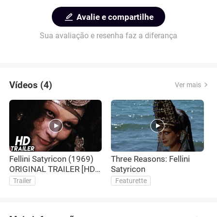
Avalie e compartilhe
Sua avaliação e resenha faz a diferança
Vídeos (4)
Ver mais
Fellini Satyricon (1969)
Three Reasons: Fellini
J
ORIGINAL TRAILER [HD
Satyricon
1080p]
Trailer
Featurette