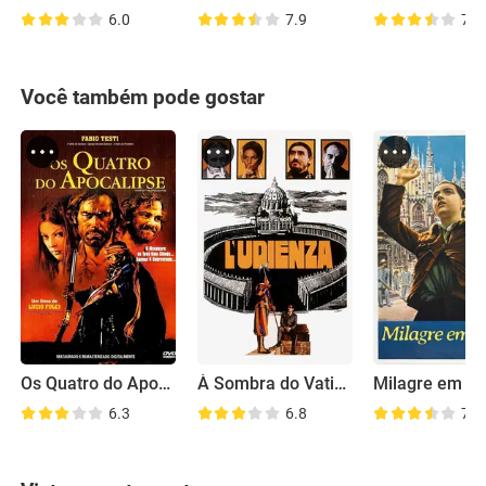
6.0
7.9
7.0
Você também pode gostar
Os Quatro do Apocalipse
À Sombra do Vaticano
Milagre em Mi
6.3
6.8
7.6