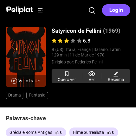
Login
Satyricon de Fellini
(1969)
6.8
R (US) |
Itália, França |
Italiano, Latim |
129 min |
11 de Mar de 1970
Dirigido por:
Federico Fellini
Quero ver
Ver
Resenha
Ver o trailer
Drama
Fantasia
Palavras-chave
Grécia e Roma Antigas
0
Filme Surrealista
0