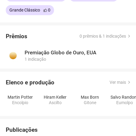
Grande Clássico
0
Prêmios
0 prêmios & 1 indicações
Premiação Globo de Ouro, EUA
1 indicação
Elenco e produção
Ver mais
Martin Potter
Hiram Keller
Max Born
Salvo Rando
Encolpio
Ascilto
Gitone
Eumolpo
Publicações