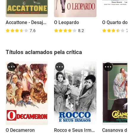
Accattone - Desajuste Social
O Leopardo
O Quarto do Fi
7.6
8.2
7.5
Títulos aclamados pela crítica
O Decameron
Rocco e Seus Irmãos
Casanova de Fe