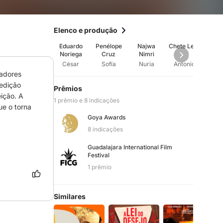
Elenco e produção
Eduardo
Penélope
Najwa
Chete Lera
Fe
Noriega
Cruz
Nimri
Mart
César
Sofía
Nuria
Antonio
Pel
adores 
edição 
Prêmios
ção. A 
1 prêmio e 8 indicações
e o torna 
Goya Awards
8 indicações
Guadalajara International Film
Festival
1 prêmio
Similares