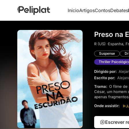
Início
Artigos
Contos
Debates
Preso na E
R (US) ·
Espanha, Fra
Suspense
D
Thriller Psicológic
Dirigido por:
Aleja
Escrito por:
Aleja
Trama:
O filme de Alejandro Amenábar, estrelado por Eduardo Noriega e Penélope Cruz, conta a história de
César, um homem qu
apenas fragmentos
deixou desfigurado.
Onde assistir:
confundir.
Escrever 