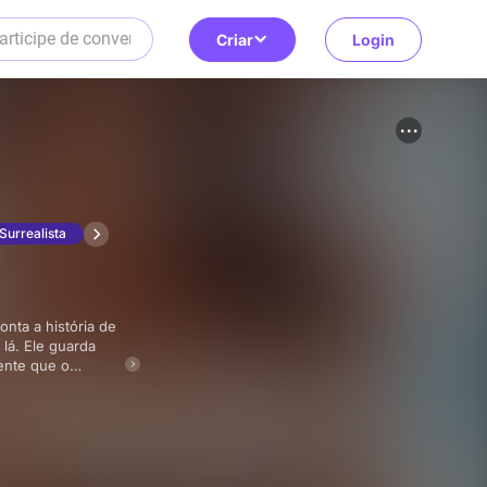
Criar
Login
Surrealista
lá. Ele guarda
ente que o
omeçam a se