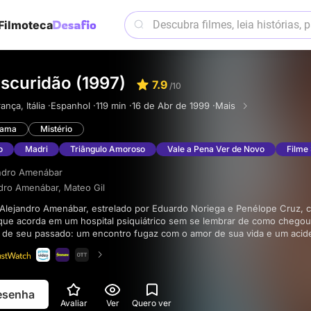
Filmoteca
scuridão (1997)
7.9
/10
nça, Itália ·
Espanhol ·
119 min ·
16 de Abr de 1999 ·
Mais
rama
Mistério
o
Madri
Triângulo Amoroso
Vale a Pena Ver de Novo
Filme 
ndro Amenábar
ndro Amenábar
,
Mateo Gil
e acorda em um hospital psiquiátrico sem se lembrar de como chegou 
 de seu passado: um encontro fugaz com o amor de sua vida e um acid
 Ao enfrentar sua nova realidade e rejeição, os limites da realidade c
resenha
Avaliar
Ver
Quero ver