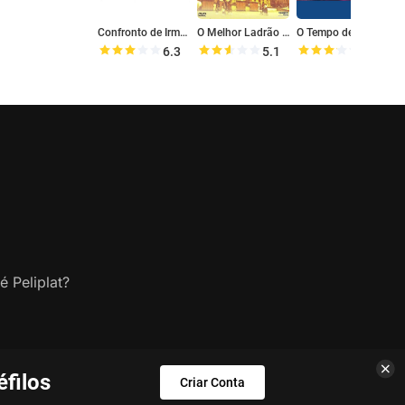
Confronto de Irmãos
O Melhor Ladrão do Mundo
O Tempo de Cada Um
N
6.3
5.1
6.4
é Peliplat?
filos
Criar Conta
s.