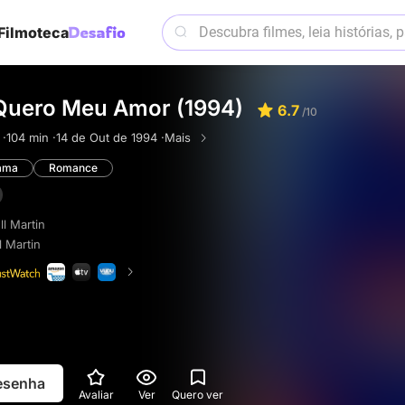
Filmoteca
Quero Meu Amor (1994)
6.7
/10
 ·
104 min ·
14 de Out de 1994 ·
Mais
ama
Romance
ll Martin
l Martin
resenha
Avaliar
Ver
Quero ver