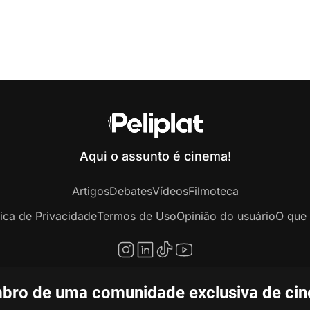
Aqui o assunto é cinema!
Artigos
Debates
Vídeos
Filmoteca
tica de Privacidade
Termos de Uso
Opinião do usuário
O que 
bro de uma comunidade exclusiva de ciné
opyright © 2020-2026 Peliplat Technology Co., Ltd. Todos os direitos reservado