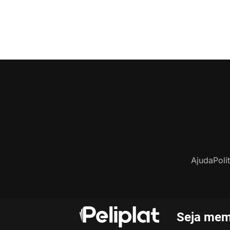
Ajuda
Polí
Seja mem
C