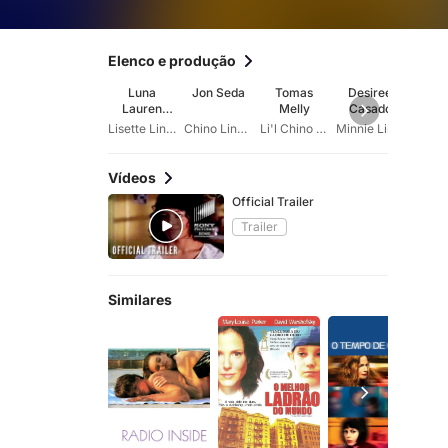
Elenco e produção
Luna
Jon Seda
Tomas
Desiree
Isa
Lauren
Melly
Casado
Gar
Velez
Lisette Linares
Chino Linares
Li'l Chino Linares
Minnie Linares
Vídeos
Official Trailer
Trailer
Similares