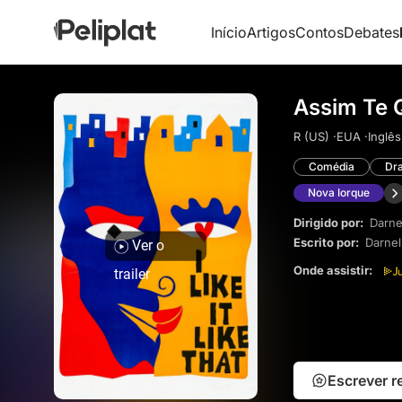
Início
Artigos
Contos
Debates
Assim Te 
R (US) ·
EUA ·
Inglês
Comédia
Dr
Nova Iorque
Dirigido por:
Darne
Escrito por:
Darnel
Ver o
Onde assistir:
trailer
Escrever 