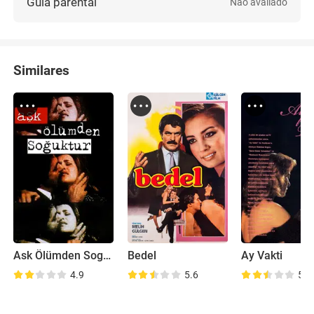
Guia parental
Não avaliado
Similares
Ask Ölümden Soguktur
Bedel
Ay Vakti
4.9
5.6
5.5