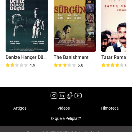
Denize Hançer Düstü
The Banishment
4.9
6.8
8.0
Artigos
Vídeos
Filmoteca
O que é Peliplat?