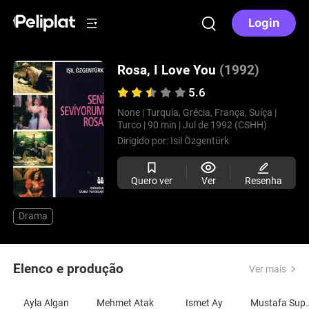
Login
Rosa, I Love You
(1992)
5.6
None |
Turquia, Grécia, França, Suíça |
Turco |
90 min |
Jul de 1992 (CSHH)
Dirigido por:
Isil Özgentürk
Quero ver
Ver
Resenha
Drama
Elenco e produção
Ver mais
Ayla Algan
Mehmet Atak
Ismet Ay
Mustafa Sup