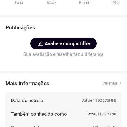
Falci
Ishak
Eskici
Ator
Publicações
Avalie e compartilhe
Sua avaliação e resenha faz a diferança
Mais informações
Ver mais
Data de estreia
Jul de 1992 (CSHH)
Também conhecido como
Rosa, I Love You