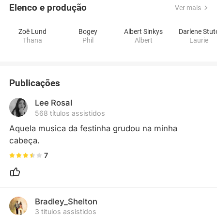
Elenco e produção
Ver mais
Zoë Lund
Bogey
Albert Sinkys
Darlene Stut
Thana
Phil
Albert
Laurie
Publicações
Lee Rosal
568 títulos assistidos
Aquela musica da festinha grudou na minha 
cabeça.
7
Bradley_Shelton
3 títulos assistidos