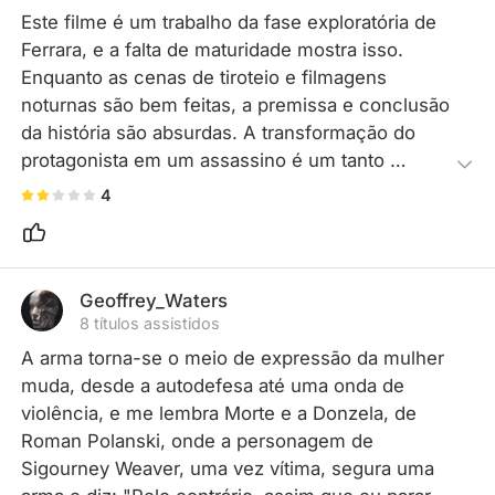
Este filme é um trabalho da fase exploratória de 
Ferrara, e a falta de maturidade mostra isso. 
Enquanto as cenas de tiroteio e filmagens 
noturnas são bem feitas, a premissa e conclusão 
da história são absurdas. A transformação do 
protagonista em um assassino é um tanto 
forçada, servindo violência por causa da 
4
violência, e a trilha sonora durante essas cenas é 
vergonhosamente ruim.
Geoffrey_Waters
8 títulos assistidos
A arma torna-se o meio de expressão da mulher 
muda, desde a autodefesa até uma onda de 
violência, e me lembra Morte e a Donzela, de 
Roman Polanski, onde a personagem de 
Sigourney Weaver, uma vez vítima, segura uma 