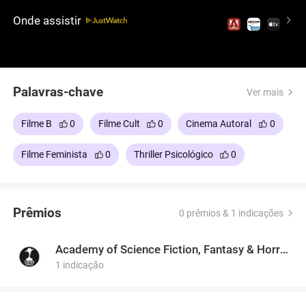
atira aleatoriamente em homens que se aproximam
Onde assistir
dela, transformando-se de vítima em vingadora em
uma cidade brutal.
Palavras-chave
Ver mais
Filme B
0
Filme Cult
0
Cinema Autoral
0
Filme Feminista
0
Thriller Psicológico
0
Prêmios
0 prêmios & 1 indicações
Academy of Science Fiction, Fantasy & Horror Films, USA
1 indicação