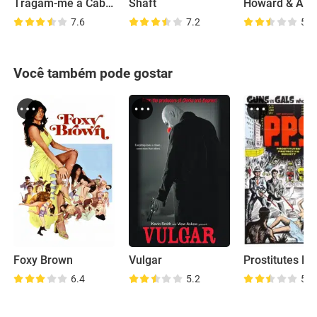
Tragam-me a Cabeça de Alfredo Garcia
Shaft
7.6
7.2
5.5
Você também pode gostar
Foxy Brown
Vulgar
6.4
5.2
5.1