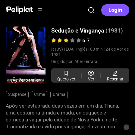
Login
Sedução e Vingança
(1981)
6.7
R (US) |
EUA |
Inglês |
80 min |
24 de Abr de
1981
Dirigido por:
Abel Ferrara
Quero ver
Ver
Resenha
Ver o trailer
Suspense
Crime
Drama
Após ser estuprada duas vezes em um dia, Thana,
uma costureira tímida e muda, enlouquece e
começa a vagar pela cidade de Nova York à noite.
Traumatizada e ávida por vingança, ela veste um
vestido preto, prende a arma do agressor à coxa e