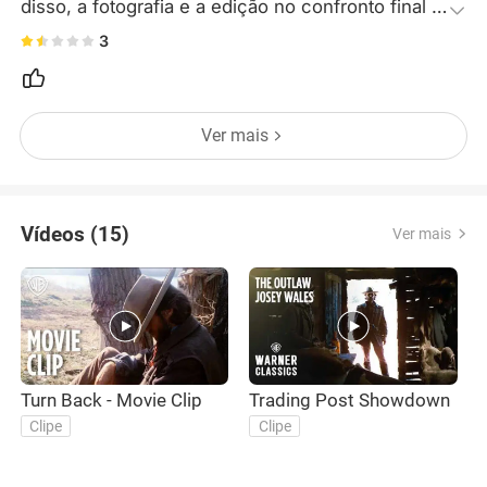
disso, a fotografia e a edição no confronto final 
são louváveis, com a exploração das tensões 
3
pós-Guerra Civil acrescentando profundidade ao 
filme.
Ver mais
Vídeos (15)
Ver mais
Turn Back - Movie Clip
Trading Post Showdown
O
B
Clipe
Clipe