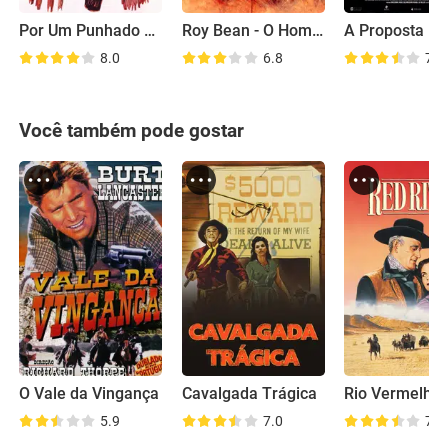
Por Um Punhado de Dólares
Roy Bean - O Homem da Lei!
A Proposta
8.0
6.8
7.0
Você também pode gostar
O Vale da Vingança
Cavalgada Trágica
Rio Vermelho
5.9
7.0
7.6