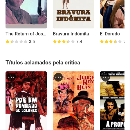
The Return of Josey Wales
Bravura Indômita
El Dorado
3.5
7.4
7.6
Títulos aclamados pela crítica