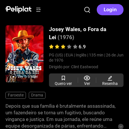
Login
Josey Wales, o Fora da
Lei
(1976)
6.9
PG (US) |
EUA |
Inglês |
135 min |
26 de Jun
de 1976
Dirigido por:
Clint Eastwood
Ver o trailer
Quero ver
Ver
Resenha
Faroeste
Drama
Depois que sua família é brutalmente assassinada,
um fazendeiro se torna um fugitivo, buscando
vingança e justiça. Em sua jornada, ele reúne uma
equipe desorganizada de párias, enfrentando