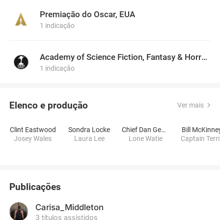
Premiação do Oscar, EUA
1 indicação
Academy of Science Fiction, Fantasy & Horror Films, USA
1 indicação
Elenco e produção
Ver mais
Clint Eastwood
Sondra Locke
Chief Dan George
Bill McKinne
Josey Wales
Laura Lee
Lone Watie
Captain Terril
Publicações
Carisa_Middleton
3 títulos assistidos