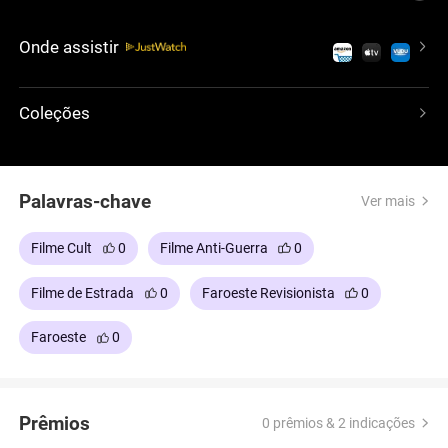
caçadores de recompensas e soldados
implacáveis. Como líder e protetor, ele conquista o
Onde assistir
respeito e a lealdade deles. Dirigido e estrelado por
Clint Eastwood, o filme aborda temas como
vingança, honra e camaradagem inesperada. Um
Coleções
filme imperdível que comprova o brilhantismo de
Eastwood tanto na frente quanto atrás das
câmeras!
Palavras-chave
Ver mais
Filme Cult
0
Filme Anti-Guerra
0
Filme de Estrada
0
Faroeste Revisionista
0
Faroeste
0
Prêmios
0 prêmios & 2 indicações